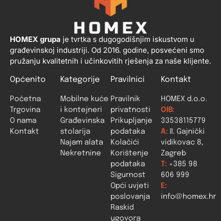
HOMEX grupa
je tvrtka s dugogodišnjim iskustvom u
građevinskoj industriji. Od 2016. godine, posvećeni smo
pružanju kvalitetnih i učinkovitih rješenja za naše klijente.
Općenito
Kategorije
Pravilnici
Kontakt
Početna
Mobilne kuće
Pravilnik
HOMEX d.o.o.
Trgovina
i kontejneri
privatnosti
OIB:
O nama
Građevinska
Prikupljanje
33538115779
Kontakt
stolarija
podataka
A:
II. Gajnički
Najam alata
Kolačići
vidikovac 8,
Nekretnine
Korištenje
Zagreb
podataka
T:
+385 98
Sigurnost
606 999
Opći uvjeti
E:
poslovanja
info@homex.hr
Raskid
ugovora