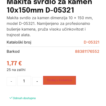
Makita svrdlo za kamen
10x150mm D-05321
Makita svrdlo za kamen dimenzija 10 x 150 mm,
model D-05321. Namijenjeno za profesionalno
bušenje kamena, pruža visoku učinkovitost i
trajnost alata.
Kataloški broj
D-05321
Barkod
88381176552
1,77
€
25 na zalihi
Dodaj u košaricu
-
+
Odmah dostupno