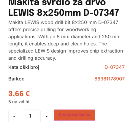
Makita svrdlo za drvo
LEWIS 8x250mm D-07347
Makita LEWIS wood drill bit 8×250 mm D-07347
offers precise drilling for woodworking
applications. With an 8 mm diameter and 250 mm
length, it enables deep and clean holes. The
specialized LEWIS design improves chip extraction
and drilling accuracy.
Kataloški broj
D-07347
Barkod
88381178907
3,66
€
5 na zalihi
Dodaj u košaricu
-
+