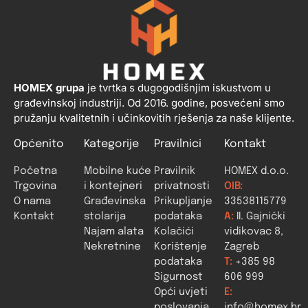
HOMEX grupa
je tvrtka s dugogodišnjim iskustvom u
građevinskoj industriji. Od 2016. godine, posvećeni smo
pružanju kvalitetnih i učinkovitih rješenja za naše klijente.
Općenito
Kategorije
Pravilnici
Kontakt
Početna
Mobilne kuće
Pravilnik
HOMEX d.o.o.
Trgovina
i kontejneri
privatnosti
OIB:
O nama
Građevinska
Prikupljanje
33538115779
Kontakt
stolarija
podataka
A:
II. Gajnički
Najam alata
Kolačići
vidikovac 8,
Nekretnine
Korištenje
Zagreb
podataka
T:
+385 98
Sigurnost
606 999
Opći uvjeti
E:
poslovanja
info@homex.hr