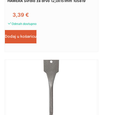
HAWERA Svrdlo za drvo 12,0x151mm 105819
3,39
€
Odmah dostupno
Dodaj u košaricu