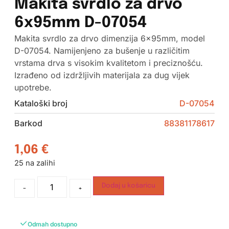
Makita svrdlo za drvo
6x95mm D-07054
Makita svrdlo za drvo dimenzija 6x95mm, model
D-07054. Namijenjeno za bušenje u različitim
vrstama drva s visokim kvalitetom i preciznošću.
Izrađeno od izdržljivih materijala za dug vijek
upotrebe.
Kataloški broj
D-07054
Barkod
88381178617
1,06
€
25 na zalihi
Dodaj u košaricu
-
+
Odmah dostupno