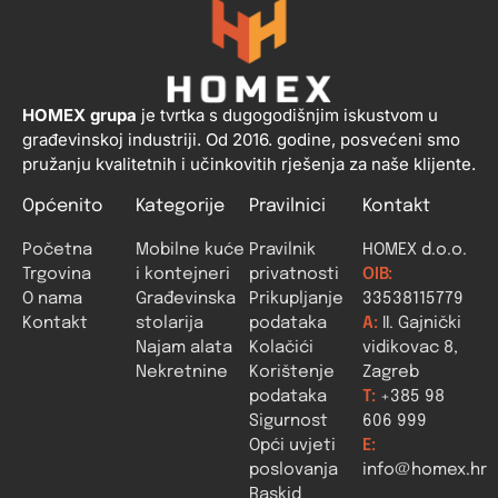
HOMEX grupa
je tvrtka s dugogodišnjim iskustvom u
građevinskoj industriji. Od 2016. godine, posvećeni smo
pružanju kvalitetnih i učinkovitih rješenja za naše klijente.
Općenito
Kategorije
Pravilnici
Kontakt
Početna
Mobilne kuće
Pravilnik
HOMEX d.o.o.
Trgovina
i kontejneri
privatnosti
OIB:
O nama
Građevinska
Prikupljanje
33538115779
Kontakt
stolarija
podataka
A:
II. Gajnički
Najam alata
Kolačići
vidikovac 8,
Nekretnine
Korištenje
Zagreb
podataka
T:
+385 98
Sigurnost
606 999
Opći uvjeti
E:
poslovanja
info@homex.hr
Raskid