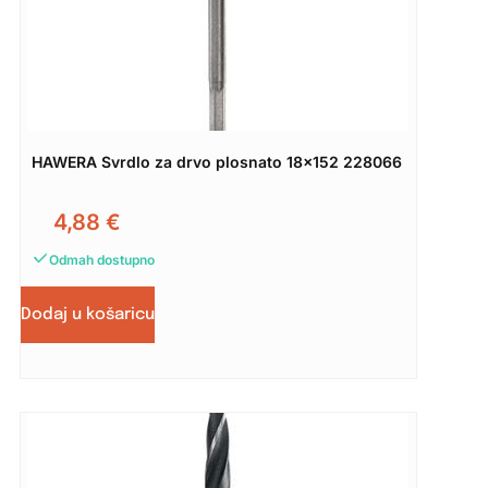
HAWERA Svrdlo za drvo plosnato 18×152 228066
4,88
€
Odmah dostupno
Dodaj u košaricu