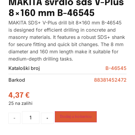
MAKITA svrdlo sds V-Plus
8×160 mm B-46545
MAKITA SDS+ V-Plus drill bit 8×160 mm B-46545
is designed for efficient drilling in concrete and
masonry materials. It features a robust SDS+ shank
for secure fitting and quick bit changes. The 8 mm
diameter and 160 mm length make it suitable for
medium-depth drilling tasks.
Kataloški broj
B-46545
Barkod
88381452472
4,37
€
25 na zalihi
Dodaj u košaricu
-
+