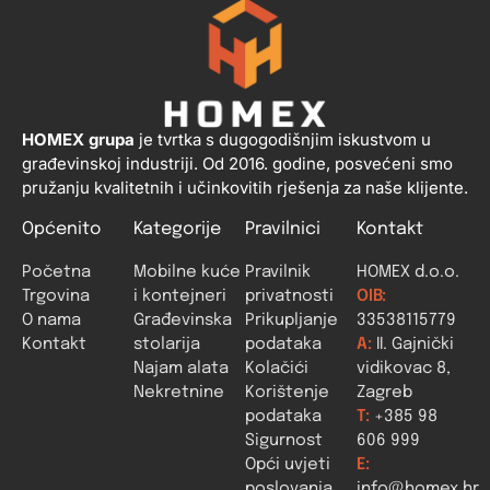
HOMEX grupa
je tvrtka s dugogodišnjim iskustvom u
građevinskoj industriji. Od 2016. godine, posvećeni smo
pružanju kvalitetnih i učinkovitih rješenja za naše klijente.
Općenito
Kategorije
Pravilnici
Kontakt
Početna
Mobilne kuće
Pravilnik
HOMEX d.o.o.
Trgovina
i kontejneri
privatnosti
OIB:
O nama
Građevinska
Prikupljanje
33538115779
Kontakt
stolarija
podataka
A:
II. Gajnički
Najam alata
Kolačići
vidikovac 8,
Nekretnine
Korištenje
Zagreb
podataka
T:
+385 98
Sigurnost
606 999
Opći uvjeti
E:
poslovanja
info@homex.hr