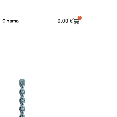
0
0,00
€
O nama