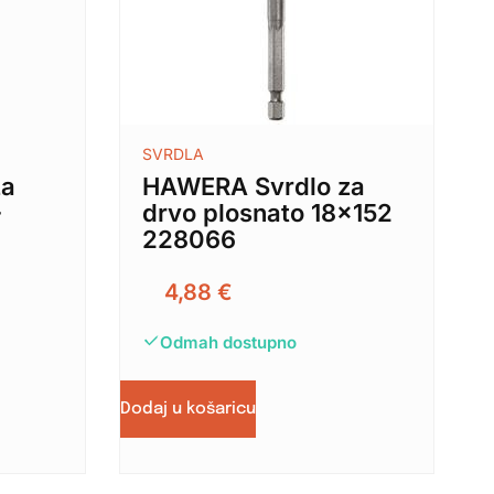
SVRDLA
za
HAWERA Svrdlo za
-
drvo plosnato 18×152
228066
4,88
€
Odmah dostupno
Dodaj u košaricu