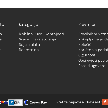
to
Kategorije
Pravilnici
a
Mobilne kuće i kontejneri
Pravilnik privatn
a
Građevinska stolarija
Prikupljanje pod
Najam alata
Kolačići
t
Nekretnine
Korištenje poda
Sigurnost
Opći uvjeti posl
Raskid ugovora
Pratite najnovije obavijesti: