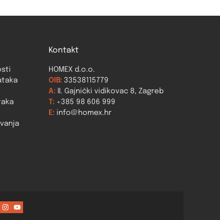
Kontakt
osti
HOMEX d.o.o.
ataka
OIB:
33538115779
A:
II. Gajnički vidikovac 8, Zagreb
taka
T:
+385 98 606 999
E:
info@homex.hr
ovanja