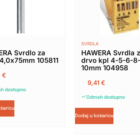
SVRDLA
RA Svrdlo za
HAWERA Svrdla 
 4,0x75mm 105811
drvo kpl 4-5-6-8
10mm 104958
5
€
9,41
€
h dostupno
Odmah dostupno
ošaricu
Dodaj u košaricu