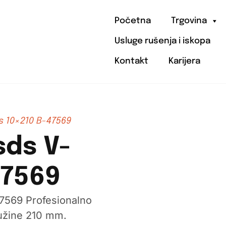
Početna
Trgovina
Usluge rušenja i iskopa
Kontakt
Karijera
s 10×210 B-47569
sds V-
47569
7569 Profesionalno
užine 210 mm.