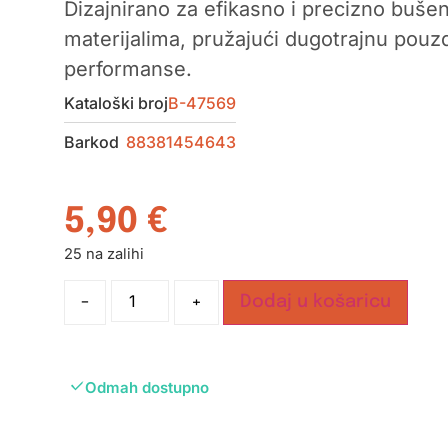
Dizajnirano za efikasno i precizno buše
materijalima, pružajući dugotrajnu pouz
performanse.
Kataloški broj
B-47569
Barkod
88381454643
5,90
€
25 na zalihi
-
+
Dodaj u košaricu
Odmah dostupno