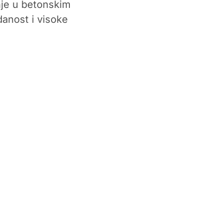
nje u betonskim
danost i visoke