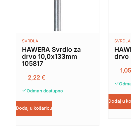
SVRDLA
SVRDLA
HAWERA Svrdlo za
HAWE
drvo 10,0x133mm
drvo
105817
1,0
2,22
€
Odma
Odmah dostupno
Dodaj u k
Dodaj u košaricu