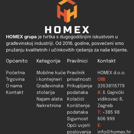
HOMEX grupa
je tvrtka s dugogodišnjim iskustvom u
građevinskoj industriji. Od 2016. godine, posvećeni smo
pružanju kvalitetnih i učinkovitih rješenja za naše klijente.
Općenito
Kategorije
Pravilnici
Kontakt
Početna
Mobilne kuće
Pravilnik
HOMEX d.o.o.
Trgovina
i kontejneri
privatnosti
OIB:
O nama
Građevinska
Prikupljanje
33538115779
Kontakt
stolarija
podataka
A:
II. Gajnički
Najam alata
Kolačići
vidikovac 8,
Nekretnine
Korištenje
Zagreb
podataka
T:
+385 98
Sigurnost
606 999
Opći uvjeti
E:
poslovanja
info@homex.hr