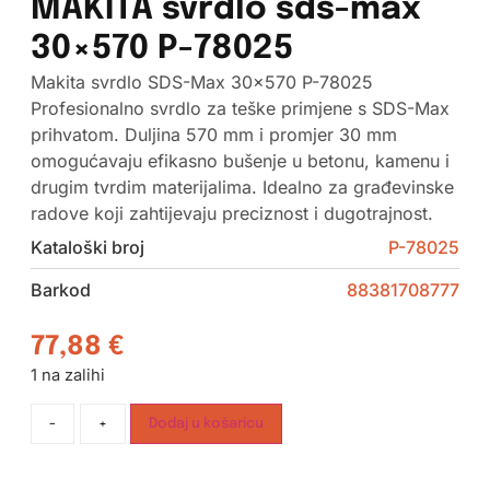
MAKITA svrdlo sds-max
30×570 P-78025
Makita svrdlo SDS-Max 30×570 P-78025
Profesionalno svrdlo za teške primjene s SDS-Max
prihvatom. Duljina 570 mm i promjer 30 mm
omogućavaju efikasno bušenje u betonu, kamenu i
drugim tvrdim materijalima. Idealno za građevinske
radove koji zahtijevaju preciznost i dugotrajnost.
Kataloški broj
P-78025
Barkod
88381708777
77,88
€
1 na zalihi
-
+
Dodaj u košaricu