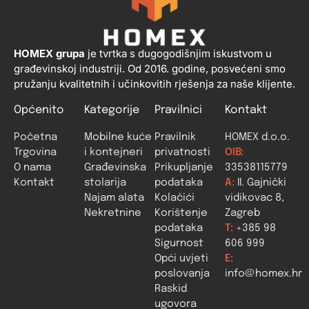
HOMEX grupa
je tvrtka s dugogodišnjim iskustvom u
građevinskoj industriji. Od 2016. godine, posvećeni smo
pružanju kvalitetnih i učinkovitih rješenja za naše klijente.
Općenito
Kategorije
Pravilnici
Kontakt
Početna
Mobilne kuće
Pravilnik
HOMEX d.o.o.
Trgovina
i kontejneri
privatnosti
OIB:
O nama
Građevinska
Prikupljanje
33538115779
Kontakt
stolarija
podataka
A:
II. Gajnički
Najam alata
Kolačići
vidikovac 8,
Nekretnine
Korištenje
Zagreb
podataka
T:
+385 98
Sigurnost
606 999
Opći uvjeti
E:
poslovanja
info@homex.hr
Raskid
ugovora