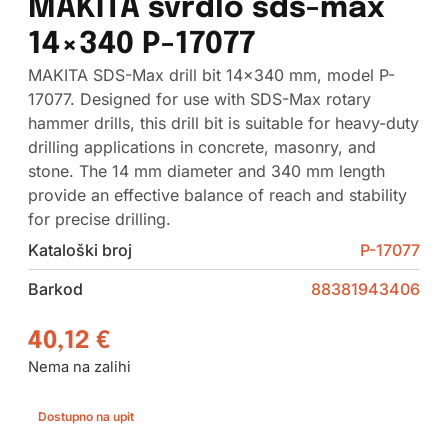
MAKITA svrdlo sds-max
14×340 P-17077
MAKITA SDS-Max drill bit 14×340 mm, model P-
17077. Designed for use with SDS-Max rotary
hammer drills, this drill bit is suitable for heavy-duty
drilling applications in concrete, masonry, and
stone. The 14 mm diameter and 340 mm length
provide an effective balance of reach and stability
for precise drilling.
Kataloški broj
P-17077
Barkod
88381943406
40,12
€
Nema na zalihi
Dostupno na upit