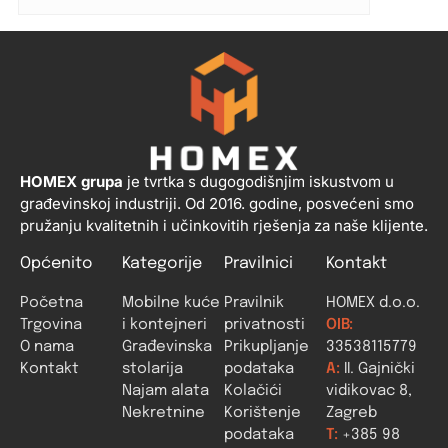
HOMEX grupa
je tvrtka s dugogodišnjim iskustvom u
građevinskoj industriji. Od 2016. godine, posvećeni smo
pružanju kvalitetnih i učinkovitih rješenja za naše klijente.
Općenito
Kategorije
Pravilnici
Kontakt
Početna
Mobilne kuće
Pravilnik
HOMEX d.o.o.
Trgovina
i kontejneri
privatnosti
OIB:
O nama
Građevinska
Prikupljanje
33538115779
Kontakt
stolarija
podataka
A:
II. Gajnički
Najam alata
Kolačići
vidikovac 8,
Nekretnine
Korištenje
Zagreb
podataka
T:
+385 98