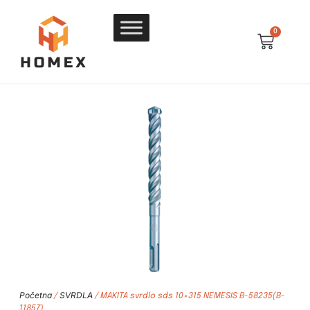
0
Početna
SVRDLA
/
/ MAKITA svrdlo sds 10×315 NEMESIS B-58235(B-
11857)