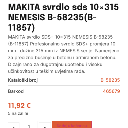
MAKITA svrdlo sds 10×315
NEMESIS B-58235(B-
11857)
MAKITA svrdlo SDS+ 10×315 NEMESIS B-58235
(B-11857) Profesionalno svrdlo SDS+ promjera 10
mm i dužine 315 mm iz NEMESIS serije. Namenjeno
za precizno bušenje u betonu i armiranom betonu.
Dizajnirano za dugotrajnu upotrebu i visoku
učinkovitost u teškim uvjetima rada.
Kataloški broj
B-58235
Barkod
465679
11,92
€
5 na zalihi
Dodaj u košaricu
-
+