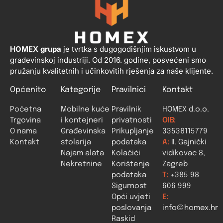
HOMEX grupa
je tvrtka s dugogodišnjim iskustvom u
građevinskoj industriji. Od 2016. godine, posvećeni smo
pružanju kvalitetnih i učinkovitih rješenja za naše klijente.
Općenito
Kategorije
Pravilnici
Kontakt
Početna
Mobilne kuće
Pravilnik
HOMEX d.o.o.
Trgovina
i kontejneri
privatnosti
OIB:
O nama
Građevinska
Prikupljanje
33538115779
Kontakt
stolarija
podataka
A:
II. Gajnički
Najam alata
Kolačići
vidikovac 8,
Nekretnine
Korištenje
Zagreb
podataka
T:
+385 98
Sigurnost
606 999
Opći uvjeti
E:
poslovanja
info@homex.hr
Raskid