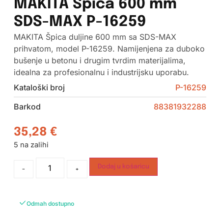
MAKITA Špica 600 mm
SDS-MAX P-16259
MAKITA Špica duljine 600 mm sa SDS-MAX
prihvatom, model P-16259. Namijenjena za duboko
bušenje u betonu i drugim tvrdim materijalima,
idealna za profesionalnu i industrijsku uporabu.
Kataloški broj
P-16259
Barkod
88381932288
35,28
€
5 na zalihi
Dodaj u košaricu
-
+
Odmah dostupno