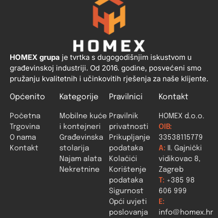
HOMEX grupa
je tvrtka s dugogodišnjim iskustvom u
građevinskoj industriji. Od 2016. godine, posvećeni smo
pružanju kvalitetnih i učinkovitih rješenja za naše klijente.
Općenito
Kategorije
Pravilnici
Kontakt
Početna
Mobilne kuće
Pravilnik
HOMEX d.o.o.
Trgovina
i kontejneri
privatnosti
OIB:
O nama
Građevinska
Prikupljanje
33538115779
Kontakt
stolarija
podataka
A:
II. Gajnički
Najam alata
Kolačići
vidikovac 8,
Nekretnine
Korištenje
Zagreb
podataka
T:
+385 98
Sigurnost
606 999
Opći uvjeti
E:
poslovanja
info@homex.hr