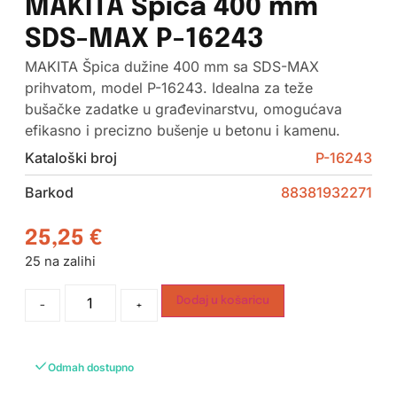
MAKITA Špica 400 mm
SDS-MAX P-16243
MAKITA Špica dužine 400 mm sa SDS-MAX
prihvatom, model P-16243. Idealna za teže
bušačke zadatke u građevinarstvu, omogućava
efikasno i precizno bušenje u betonu i kamenu.
Kataloški broj
P-16243
Barkod
88381932271
25,25
€
25 na zalihi
Dodaj u košaricu
-
+
Odmah dostupno