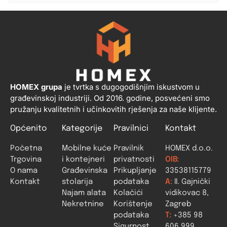
HOMEX grupa
je tvrtka s dugogodišnjim iskustvom u
građevinskoj industriji. Od 2016. godine, posvećeni smo
pružanju kvalitetnih i učinkovitih rješenja za naše klijente.
Općenito
Kategorije
Pravilnici
Kontakt
Početna
Mobilne kuće
Pravilnik
HOMEX d.o.o.
Trgovina
i kontejneri
privatnosti
OIB:
O nama
Građevinska
Prikupljanje
33538115779
Kontakt
stolarija
podataka
A:
II. Gajnički
Najam alata
Kolačići
vidikovac 8,
Nekretnine
Korištenje
Zagreb
podataka
T:
+385 98
Sigurnost
606 999