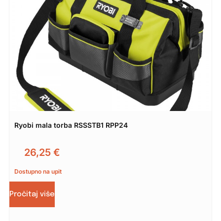
Ryobi mala torba RSSSTB1 RPP24
26,25
€
Dostupno na upit
Pročitaj više