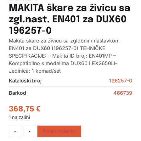
MAKITA škare za živicu sa
zgl.nast. EN401 za DUX60
196257-0
Makita škare za živicu sa zglobnim nastavkom
EN401 za DUX60 (196257-0) TEHNIČKE
SPECIFIKACIJE: – Makita ID broj: EN401MP –
Kompatibilno s modelima DUX60 i EX2650LH
Jedinica: 1 komad/set
Kataloški broj
196257-0
Barkod
466739
368,75
€
1 na zalihi
-
+
Dodaj u košaricu