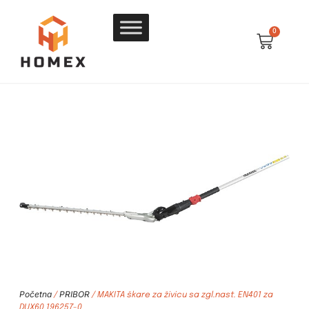
0
Početna
PRIBOR
/
/ MAKITA škare za živicu sa zgl.nast. EN401 za
DUX60 196257-0