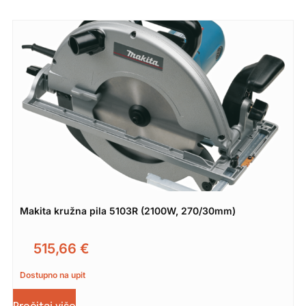
Makita kružna pila 5103R (2100W, 270/30mm)
515,66
€
Dostupno na upit