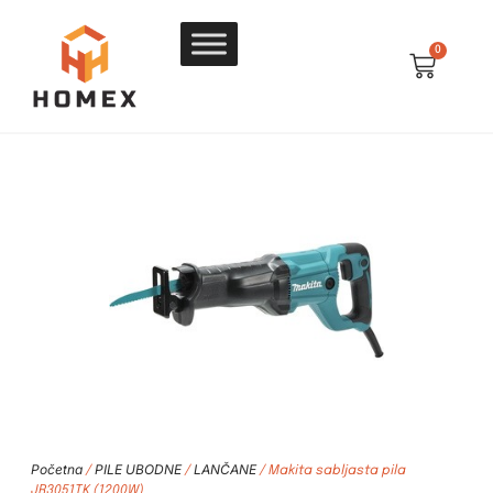
0
Početna
PILE UBODNE
LANČANE
/
/
/ Makita sabljasta pila
JR3051TK (1200W)