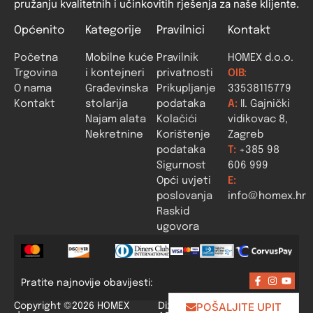
pružanju kvalitetnih i učinkovitih rješenja za naše klijente.
Općenito
Kategorije
Pravilnici
Kontakt
Početna
Mobilne kuće
Pravilnik
HOMEX d.o.o.
Trgovina
i kontejneri
privatnosti
OIB:
O nama
Građevinska
Prikupljanje
33538115779
Kontakt
stolarija
podataka
A:
II. Gajnički
Najam alata
Kolačići
vidikovac 8,
Nekretnine
Korištenje
Zagreb
podataka
T:
+385 98
Sigurnost
606 999
Opći uvjeti
E:
poslovanja
info@homex.hr
Raskid
ugovora
Pratite najnovije obavijesti:
Dizajn i izrada:
POŠALJITE UPIT
Copyright ©2026 HOMEX