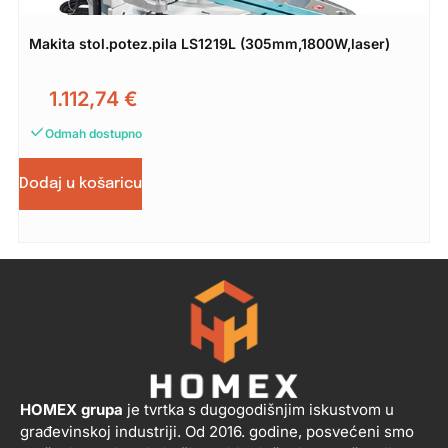
Makita stol.potez.pila LS1219L (305mm,1800W,laser)
1.112,74
€
Odmah dostupno
Dodaj u košaricu
HOMEX grupa
je tvrtka s dugogodišnjim iskustvom u
građevinskoj industriji. Od 2016. godine, posvećeni smo