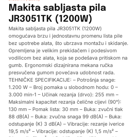
Makita sabljasta pila
JR3051TK (1200W)
Makita sabljasta pila JR3051TK (1200W)
omogućava brzu i jednostavnu promenu lista pile
bez upotrebe alata, što ubrzava montažu i skidanje.
Opremljena je velikim prekidačem i podesivom
vodilicom bez alata, koja se podešava pritiskom na
gumb. Ergonomski dizajnirana mekana ručka
presvučena gumom povećava udobnost rada.
TEHNIČKE SPECIFIKACIJE: – Potrošnja snage:
1.200 W – Broj pomaka u slobodnom hodu: 0 –
3.000 min-1 – Učinak rezanja (drvo): 255 mm –
Maksimalni kapacitet rezanja čelične cijevi (90°):
130 mm – Pomak lista: 30 mm – Buka: zvučni tlak
88 dB(A) – Buka: zvučna snaga 99 dB(A) – Buka:
odstupanje (K) 3 dB(A) – Vibracije: rezanje iverice
19,5 m/s² – Vibracije: odstupanje (K) 1,5 m/s² –