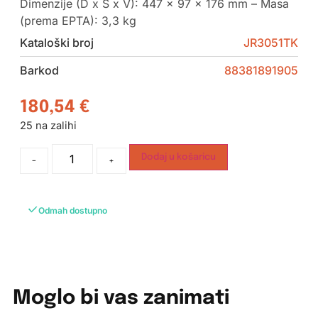
Dimenzije (D x Š x V): 447 x 97 x 176 mm – Masa
(prema EPTA): 3,3 kg
Kataloški broj
JR3051TK
Barkod
88381891905
180,54
€
25 na zalihi
Dodaj u košaricu
-
+
Odmah dostupno
Moglo bi vas zanimati