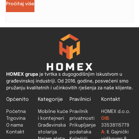
Pročitaj više
HOMEX grupa
je tvrtka s dugogodišnjim iskustvom u
građevinskoj industriji. Od 2016. godine, posvećeni smo
pružanju kvalitetnih i učinkovitih rješenja za naše klijente.
Općenito
Kategorije
Pravilnici
Kontakt
Početna
Mobilne kuće
Pravilnik
HOMEX d.o.o.
Trgovina
i kontejneri
privatnosti
OIB:
O nama
Građevinska
Prikupljanje
33538115779
Kontakt
stolarija
podataka
A:
II. Gajnički
Najam alata
Kolačići
vidikovac 8,