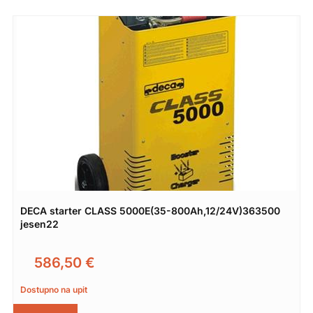
DECA starter CLASS 5000E(35-800Ah,12/24V)363500
jesen22
586,50
€
Dostupno na upit