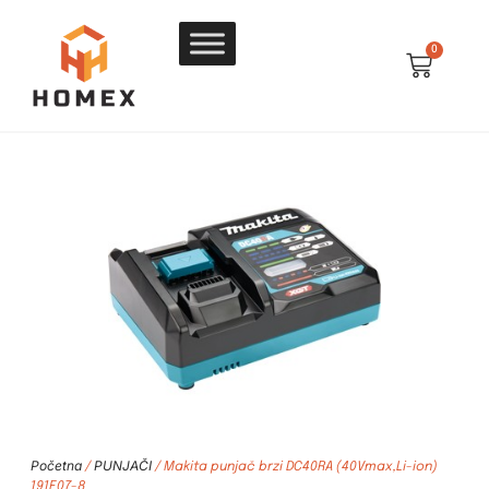
0
Početna
PUNJAČI
/
/ Makita punjač brzi DC40RA (40Vmax,Li-ion)
191E07-8