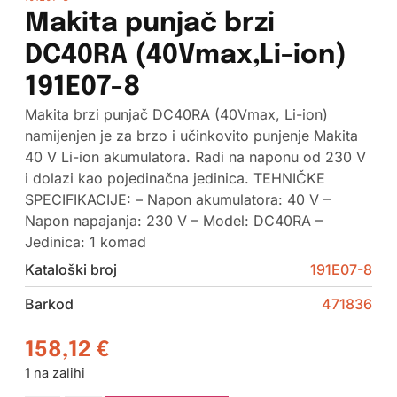
Makita punjač brzi
DC40RA (40Vmax,Li-ion)
191E07-8
Makita brzi punjač DC40RA (40Vmax, Li-ion)
namijenjen je za brzo i učinkovito punjenje Makita
40 V Li-ion akumulatora. Radi na naponu od 230 V
i dolazi kao pojedinačna jedinica. TEHNIČKE
SPECIFIKACIJE: – Napon akumulatora: 40 V –
Napon napajanja: 230 V – Model: DC40RA –
Jedinica: 1 komad
Kataloški broj
191E07-8
Barkod
471836
158,12
€
1 na zalihi