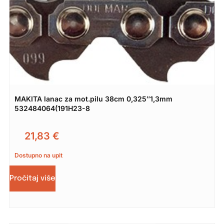
MAKITA lanac za mot.pilu 38cm 0,325″1,3mm
532484064(191H23-8
21,83
€
Dostupno na upit
Pročitaj više