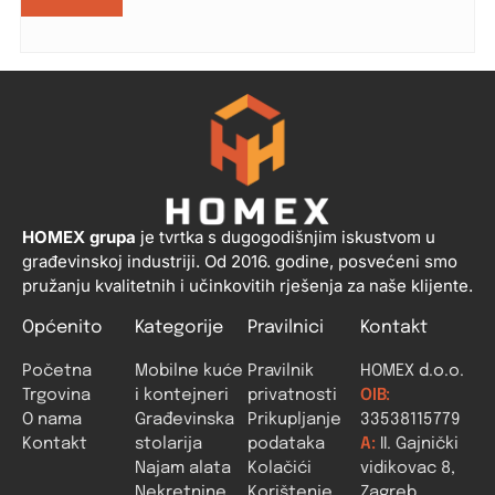
HOMEX grupa
je tvrtka s dugogodišnjim iskustvom u
građevinskoj industriji. Od 2016. godine, posvećeni smo
pružanju kvalitetnih i učinkovitih rješenja za naše klijente.
Općenito
Kategorije
Pravilnici
Kontakt
Početna
Mobilne kuće
Pravilnik
HOMEX d.o.o.
Trgovina
i kontejneri
privatnosti
OIB:
O nama
Građevinska
Prikupljanje
33538115779
Kontakt
stolarija
podataka
A:
II. Gajnički
Najam alata
Kolačići
vidikovac 8,
Nekretnine
Korištenje
Zagreb