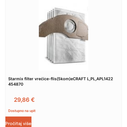
Starmix filter vrećice-flis(5kom)eCRAFT L,PL,APL1422
454870
29,86
€
Dostupno na upit
Pročitaj više