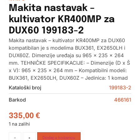
Makita nastavak –
kultivator KR400MP za
DUX60 199183-2
Makita nastavak – kultivator KR400MP za DUX60
kompatibilan je s modelima BUX361, EX2650LH i
DUX60Z. Dimenzije uređaja su 965 x 235 x 264
mm. TEHNIČKE SPECIFIKACIJE: – Dimenzije (D x Š
x V): 965 x 235 x 264 mm – Kompatibilni modeli:
BUX361, EX2650LH, DUX60Z – Jedinica: 1 komad
Kataloški broj
199183-2
Barkod
466161
335,00
€
1 na zalihi
-
+
Dodaj u košaricu