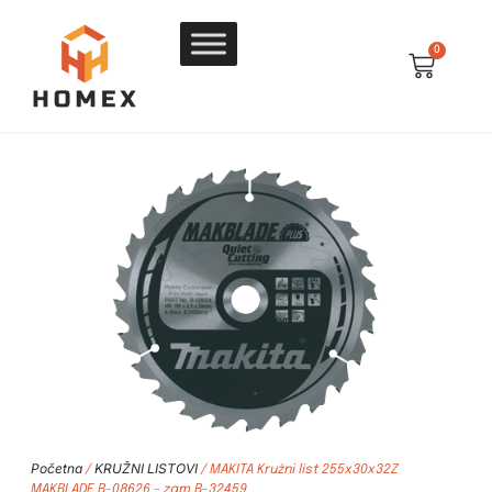
0
Početna
KRUŽNI LISTOVI
/
/ MAKITA Kružni list 255x30x32Z
MAKBLADE B-08626 – zam.B-32459