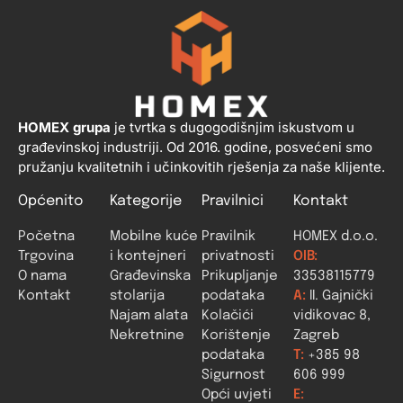
HOMEX grupa
je tvrtka s dugogodišnjim iskustvom u
građevinskoj industriji. Od 2016. godine, posvećeni smo
pružanju kvalitetnih i učinkovitih rješenja za naše klijente.
Općenito
Kategorije
Pravilnici
Kontakt
Početna
Mobilne kuće
Pravilnik
HOMEX d.o.o.
Trgovina
i kontejneri
privatnosti
OIB:
O nama
Građevinska
Prikupljanje
33538115779
Kontakt
stolarija
podataka
A:
II. Gajnički
Najam alata
Kolačići
vidikovac 8,
Nekretnine
Korištenje
Zagreb
podataka
T:
+385 98
Sigurnost
606 999
Opći uvjeti
E: