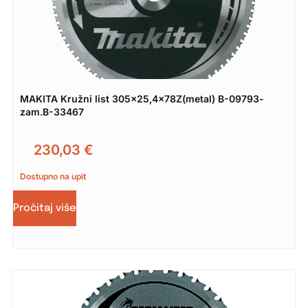
MAKITA Kružni list 305×25,4x78Z(metal) B-09793-
zam.B-33467
230,03
€
Dostupno na upit
Pročitaj više