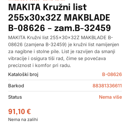
MAKITA Kružni list
255x30x32Z MAKBLADE
B-08626 – zam.B-32459
MAKITA Kružni list 255x30x32Z MAKBLADE B-
08626 (zamjena B-32459) je kružni list namijenjen
za nagibne i stolne pile. List je razvijen da smanji
vibracije i osigura tiši rad, čime se povećava
preciznost i komfor pri radu.
Kataloški broj
B-08626
Barkod
88381336611
Status
Nema više
91,10
€
Nema na zalihi