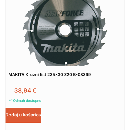
MAKITA Kružni list 235×30 Z20 B-08399
38,94
€
Odmah dostupno
Dodaj u košaricu