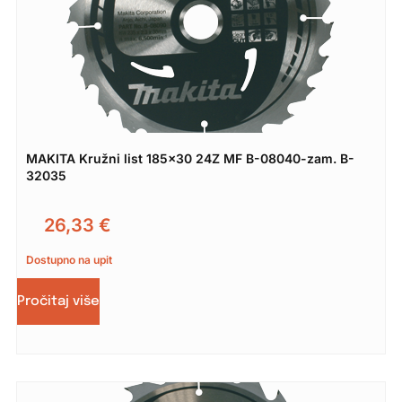
MAKITA Kružni list 185×30 24Z MF B-08040-zam. B-
32035
26,33
€
Dostupno na upit
Pročitaj više