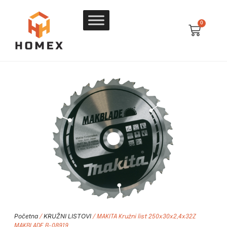
0
Početna
KRUŽNI LISTOVI
/
/ MAKITA Kružni list 250x30x2,4x32Z
MAKBLADE B-08919