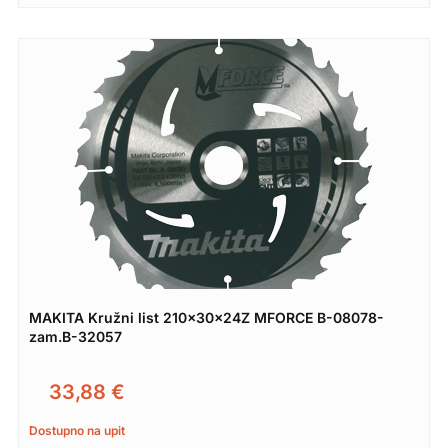
MAKITA Kružni list 210x30x24Z MFORCE B-08078-
zam.B-32057
33,88
€
Dostupno na upit