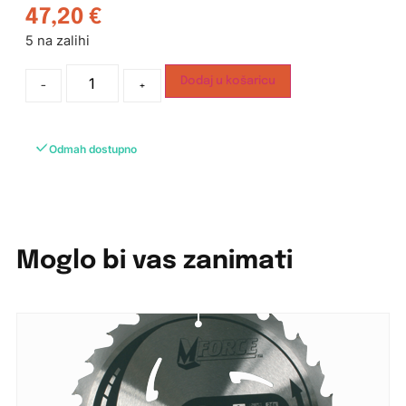
47,20
€
5 na zalihi
Dodaj u košaricu
-
+
Odmah dostupno
Moglo bi vas zanimati