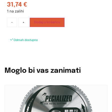
31,74
€
1 na zalihi
-
+
Dodaj u košaricu
Odmah dostupno
Moglo bi vas zanimati