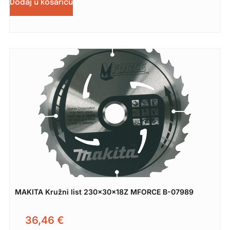
Dodaj u košaricu
MAKITA Kružni list 230x30x18Z MFORCE B-07989
36,46
€