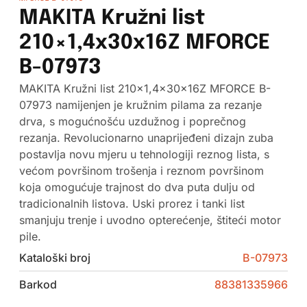
MAKITA Kružni list
210×1,4x30x16Z MFORCE
B-07973
MAKITA Kružni list 210×1,4x30x16Z MFORCE B-
07973 namijenjen je kružnim pilama za rezanje
drva, s mogućnošću uzdužnog i poprečnog
rezanja. Revolucionarno unaprijeđeni dizajn zuba
postavlja novu mjeru u tehnologiji reznog lista, s
većom površinom trošenja i reznom površinom
koja omogućuje trajnost do dva puta dulju od
tradicionalnih listova. Uski prorez i tanki list
smanjuju trenje i uvodno opterećenje, štiteći motor
pile.
Kataloški broj
B-07973
Barkod
88381335966