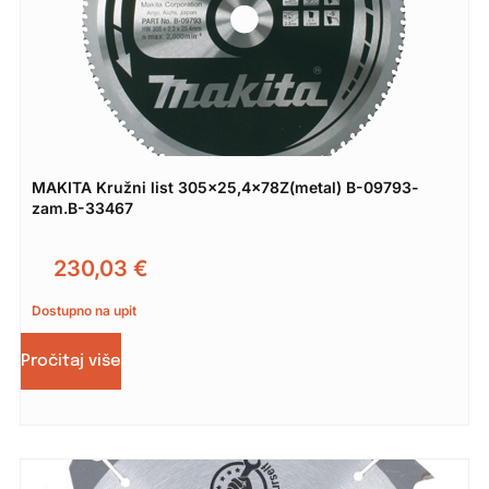
MAKITA Kružni list 305×25,4x78Z(metal) B-09793-
zam.B-33467
230,03
€
Dostupno na upit
Pročitaj više