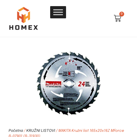
0
Početna
KRUŽNI LISTOVI
/
/ MAKITA Kružni list 165x20x16Z MForce
B-07901 (B-31930)