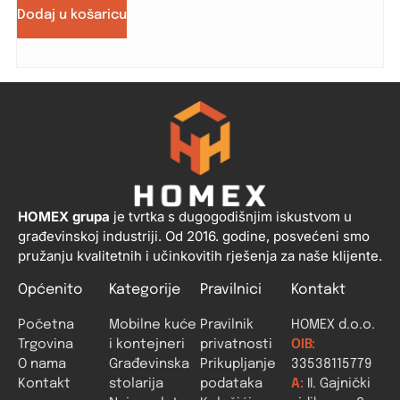
Dodaj u košaricu
HOMEX grupa
je tvrtka s dugogodišnjim iskustvom u
građevinskoj industriji. Od 2016. godine, posvećeni smo
pružanju kvalitetnih i učinkovitih rješenja za naše klijente.
Općenito
Kategorije
Pravilnici
Kontakt
Početna
Mobilne kuće
Pravilnik
HOMEX d.o.o.
Trgovina
i kontejneri
privatnosti
OIB:
O nama
Građevinska
Prikupljanje
33538115779
Kontakt
stolarija
podataka
A:
II. Gajnički