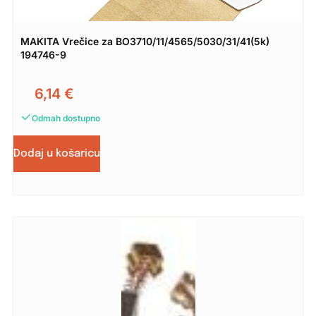
MAKITA Vrečice za BO3710/11/4565/5030/31/41(5k)
194746-9
6,14
€
Odmah dostupno
Dodaj u košaricu