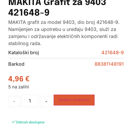
MAKITA Grafit za 9403
421648-9
MAKITA grafit za model 9403, dio broj 421648-9.
Namijenjen za upotrebu u uređaju 9403, služi za
zamjenu i održavanje električnih komponenti radi
stabilnog rada.
Kataloški broj
421648-9
Barkod
88381148191
4,96
€
5 na zalihi
Dodaj u košaricu
-
+
Odmah dostupno