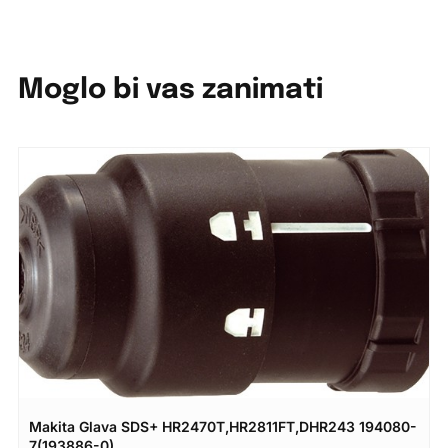
Moglo bi vas zanimati
Makita Glava SDS+ HR2470T,HR2811FT,DHR243 194080-
7(193886-0)