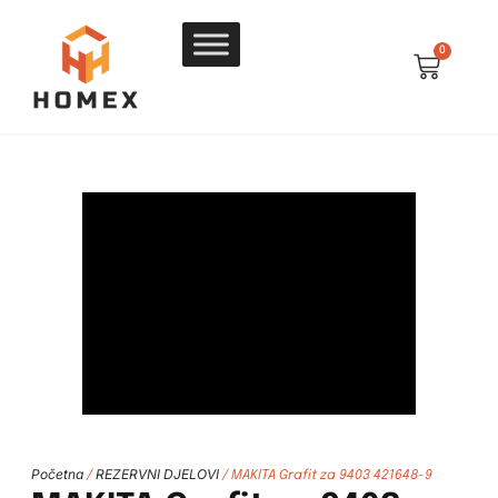
0
Početna
REZERVNI DJELOVI
/
/ MAKITA Grafit za 9403 421648-9