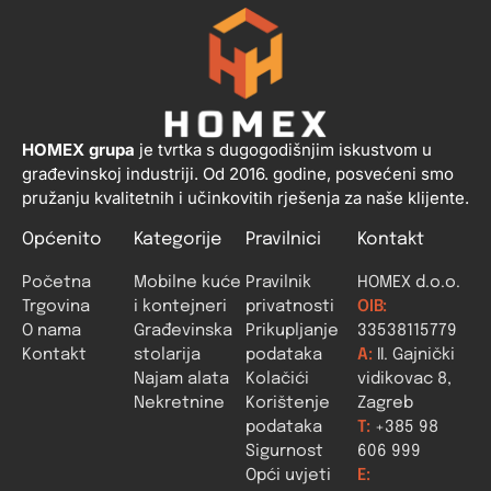
HOMEX grupa
je tvrtka s dugogodišnjim iskustvom u
građevinskoj industriji. Od 2016. godine, posvećeni smo
pružanju kvalitetnih i učinkovitih rješenja za naše klijente.
Općenito
Kategorije
Pravilnici
Kontakt
Početna
Mobilne kuće
Pravilnik
HOMEX d.o.o.
Trgovina
i kontejneri
privatnosti
OIB:
O nama
Građevinska
Prikupljanje
33538115779
Kontakt
stolarija
podataka
A:
II. Gajnički
Najam alata
Kolačići
vidikovac 8,
Nekretnine
Korištenje
Zagreb
podataka
T:
+385 98
Sigurnost
606 999
Opći uvjeti
E: