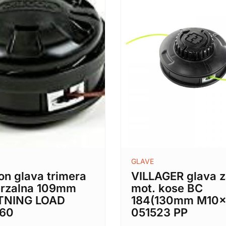
GLAVE
on glava trimera
VILLAGER glava 
erzalna 109mm
mot. kose BC
TNING LOAD
184(130mm M10x
60
051523 PP