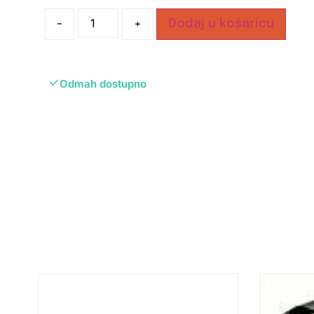
-
+
Dodaj u košaricu
Odmah dostupno