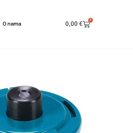
0
0,00
€
O nama