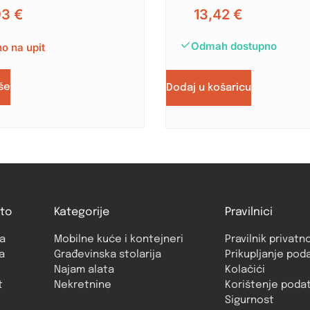
93
€
13,42
€
Odmah dostupno
o na upit
iše
Dodaj u košaricu
to
Kategorije
Pravilnici
a
Mobilne kuće i kontejneri
Pravilnik privatn
a
Građevinska stolarija
Prikupljanje pod
Najam alata
Kolačići
t
Nekretnine
Korištenje poda
Sigurnost