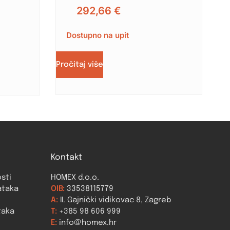
292,66
€
Dostupno na upit
Pročitaj više
Kontakt
osti
HOMEX d.o.o.
ataka
OIB:
33538115779
A:
II. Gajnički vidikovac 8, Zagreb
taka
T:
+385 98 606 999
E:
info@homex.hr