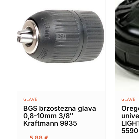
GLAVE
GLAVE
BGS brzostezna glava
Oreg
0,8-10mm 3/8″
univ
Kraftmann 9935
LIGH
5590
5,88
€