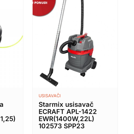
USISAVAČI
za
Starmix usisavač
ECRAFT APL-1422
1,25)
EWR(1400W,22L)
102573 SPP23