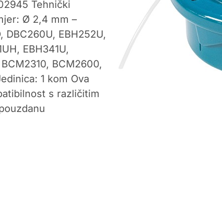
-02945 Tehnički
mjer: Ø 2,4 mm –
UD, DBC260U, EBH252U,
UH, EBH341U,
, BCM2310, BCM2600,
dinica: 1 kom Ova
tibilnost s različitim
 pouzdanu