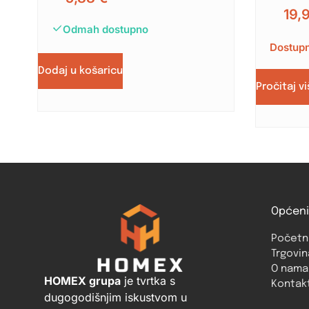
19,
Odmah dostupno
Dostupn
Dodaj u košaricu
Pročitaj v
Općeni
Početn
Trgovin
O nama
HOMEX grupa
je tvrtka s
Kontak
dugogodišnjim iskustvom u