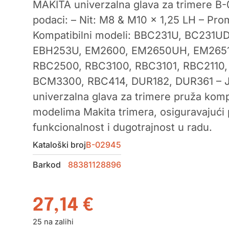
MAKITA univerzalna glava za trimere B
podaci: – Nit: M8 & M10 x 1,25 LH – Pro
Kompatibilni modeli: BBC231U, BC231
EBH253U, EM2600, EM2650UH, EM2651
RBC2500, RBC3100, RBC3101, RBC2110
BCM3300, RBC414, DUR182, DUR361 – Je
univerzalna glava za trimere pruža kompa
modelima Makita trimera, osiguravajući
funkcionalnost i dugotrajnost u radu.
Kataloški broj
B-02945
Barkod
88381128896
27,14
€
25 na zalihi