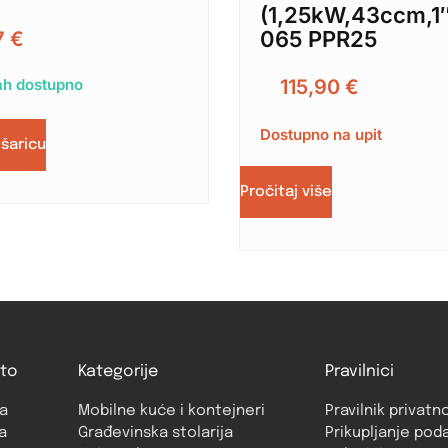
(1,25kW,43ccm,1″
065 PPR25
7
€
h dostupno
115,90
€
Dostupno na upit
ošaricu
Pročitaj više
to
Kategorije
Pravilnici
a
Mobilne kuće i kontejneri
Pravilnik privatn
a
Građevinska stolarija
Prikupljanje pod