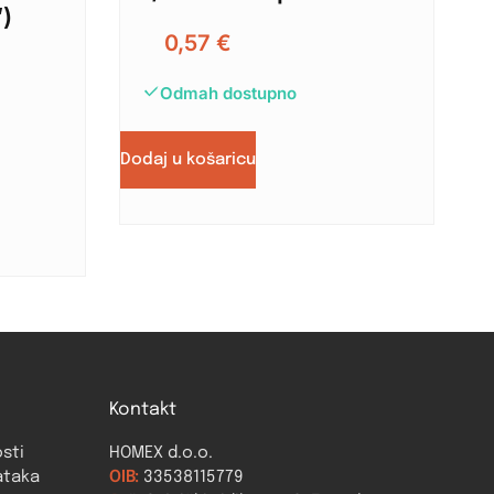
)
0,57
€
Odmah dostupno
Dodaj u košaricu
Kontakt
osti
HOMEX d.o.o.
ataka
OIB:
33538115779