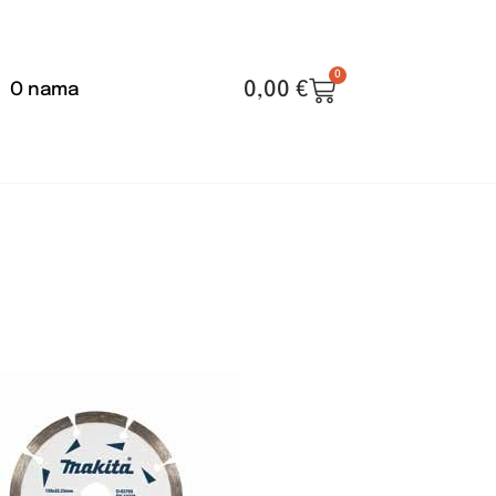
0
0,00
€
O nama