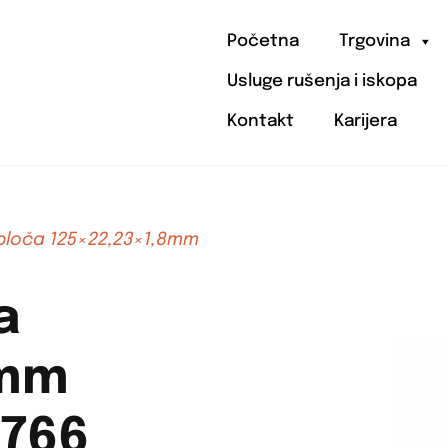
Početna
Trgovina
Usluge rušenja i iskopa
Kontakt
Karijera
.ploča 125×22,23×1,8mm
a
8mm
2766