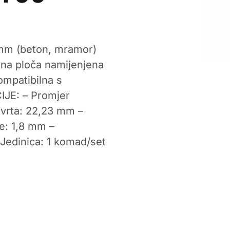
8mm (beton, mramor)
na ploča namijenjena
ompatibilna s
JE: – Promjer
vrta: 22,23 mm –
e: 1,8 mm –
 Jedinica: 1 komad/set