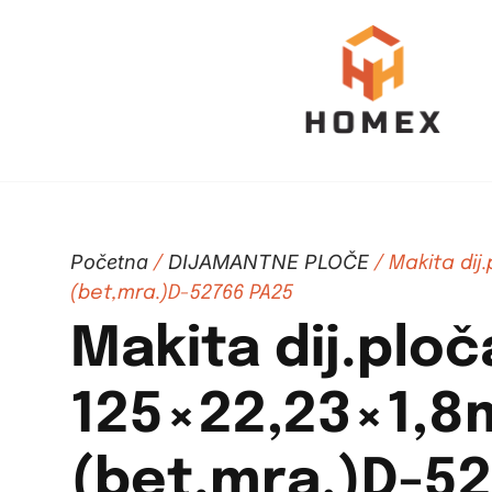
Početna
DIJAMANTNE PLOČE
/
/ Makita dij
(bet,mra.)D-52766 PA25
Makita dij.ploč
125×22,23×1,
(bet,mra.)D-5