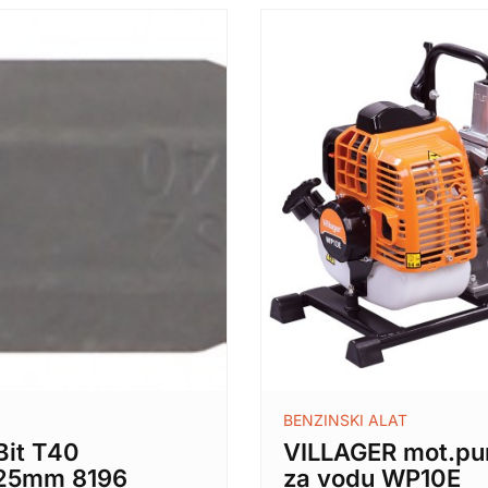
BENZINSKI ALAT
Bit T40
VILLAGER mot.p
,25mm 8196
za vodu WP10E