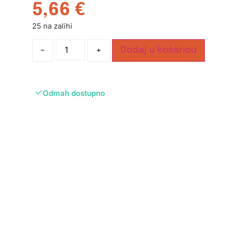
5,66
€
25 na zalihi
-
+
Dodaj u košaricu
Odmah dostupno