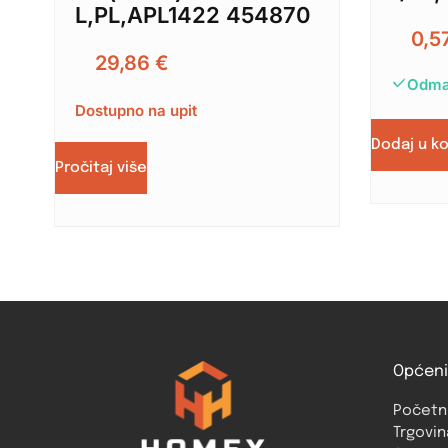
L,PL,APL1422 454870
0,5
29,86
€
Odma
Dostupno na upit
Dodaj u k
Pročitaj više
Općeni
Početn
Trgovin