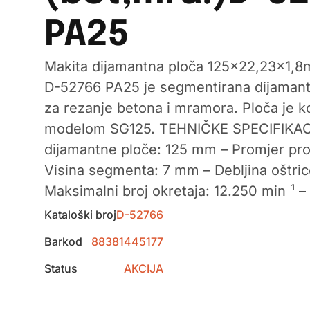
PA25
Makita dijamantna ploča 125×22,23×1,
D-52766 PA25 je segmentirana dijamant
za rezanje betona i mramora. Ploča je k
modelom SG125. TEHNIČKE SPECIFIKACI
dijamantne ploče: 125 mm – Promjer pro
Visina segmenta: 7 mm – Debljina oštric
Maksimalni broj okretaja: 12.250 min⁻¹ –
Kataloški broj
D-52766
Barkod
88381445177
Status
AKCIJA