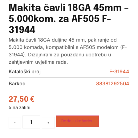
Makita čavli 18GA 45mm –
5.000kom. za AF505 F-
31944
Makita čavli 18GA duljine 45 mm, pakiranje od
5.000 komada, kompatibilni s AF505 modelom (F-
31944). Dizajnirani za pouzdanu upotrebu u
zahtjevnim uvjetima rada.
Kataloški broj
F-31944
Barkod
88381292504
27,50
€
5 na zalihi
Dodaj u košaricu
-
+