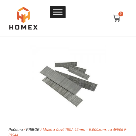
0
Početna
PRIBOR
/
/ Makita čavli 18GA 45mm – 5.000kom. za AF505 F-
31944