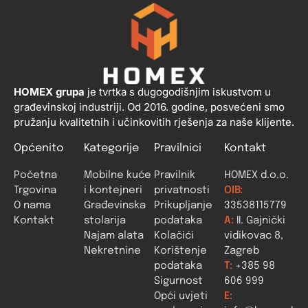
HOMEX grupa
je tvrtka s dugogodišnjim iskustvom u
građevinskoj industriji. Od 2016. godine, posvećeni smo
pružanju kvalitetnih i učinkovitih rješenja za naše klijente.
Općenito
Kategorije
Pravilnici
Kontakt
Početna
Mobilne kuće
Pravilnik
HOMEX d.o.o.
Trgovina
i kontejneri
privatnosti
OIB:
O nama
Građevinska
Prikupljanje
33538115779
Kontakt
stolarija
podataka
A:
II. Gajnički
Najam alata
Kolačići
vidikovac 8,
Nekretnine
Korištenje
Zagreb
podataka
T:
+385 98
Sigurnost
606 999
Opći uvjeti
E: