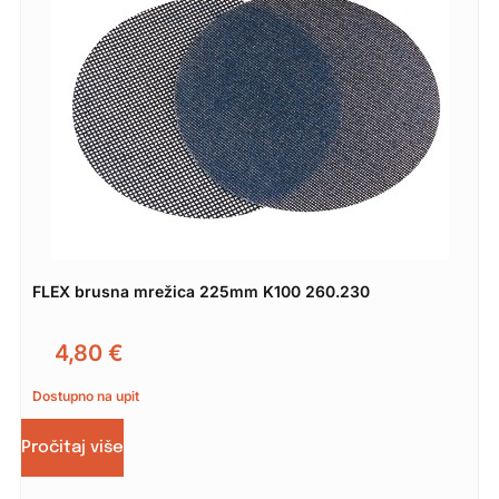
FLEX brusna mrežica 225mm K100 260.230
4,80
€
Dostupno na upit
Pročitaj više