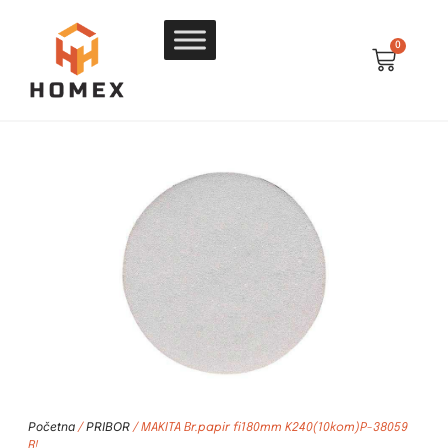
0
Početna
PRIBOR
/
/ MAKITA Br.papir fi180mm K240(10kom)P-38059
R!