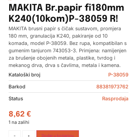
MAKITA Br.papir fi180mm
K240(10kom)P-38059 R!
MAKITA brusni papir s čičak sustavom, promjera
180 mm, granulacija K240, pakiranje od 10
komada, model P-38059. Bez rupa, kompatibilan s
gumenim tanjurom 743053-3. Primjena: namijenjen
za brušenje obojenih metala, plastike, tvrdog i
mekanog drva, drva s čavlima, metala i kamena.
Kataloški broj
P-38059
Barkod
88381973762
Status
Rasprodaja
8,62
€
1 na zalihi
-
+
Dodaj u košaricu