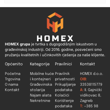
HOMEX grupa
je tvrtka s dugogodišnjim iskustvom u
građevinskoj industriji. Od 2016. godine, posvećeni smo
pružanju kvalitetnih i učinkovitih rješenja za naše klijente.
Općenito
Kategorije
Pravilnici
Kontakt
Početna
Mobilne kuće
Pravilnik
HOMEX d.o.o.
Trgovina
i kontejneri
privatnosti
OIB:
O nama
Građevinska
Prikupljanje
33538115779
Kontakt
stolarija
podataka
A:
II. Gajnički
Najam alata
Kolačići
vidikovac 8,
Nekretnine
Korištenje
Zagreb
podataka
T:
+385 98