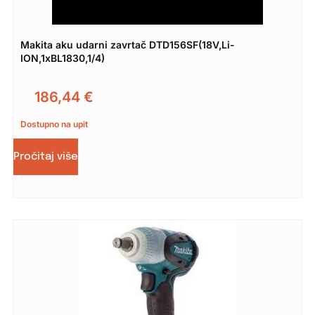
Makita aku udarni zavrtač DTD156SF(18V,Li-
ION,1xBL1830,1/4)
186,44
€
Dostupno na upit
Pročitaj više