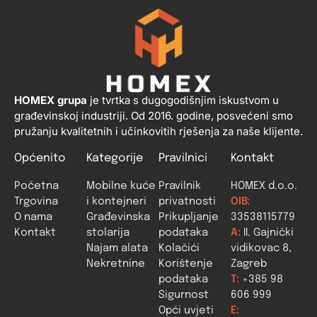
HOMEX grupa
je tvrtka s dugogodišnjim iskustvom u
građevinskoj industriji. Od 2016. godine, posvećeni smo
pružanju kvalitetnih i učinkovitih rješenja za naše klijente.
Općenito
Kategorije
Pravilnici
Kontakt
Početna
Mobilne kuće
Pravilnik
HOMEX d.o.o.
Trgovina
i kontejneri
privatnosti
OIB:
O nama
Građevinska
Prikupljanje
33538115779
Kontakt
stolarija
podataka
A:
II. Gajnički
Najam alata
Kolačići
vidikovac 8,
Nekretnine
Korištenje
Zagreb
podataka
T:
+385 98
Sigurnost
606 999
Opći uvjeti
E: