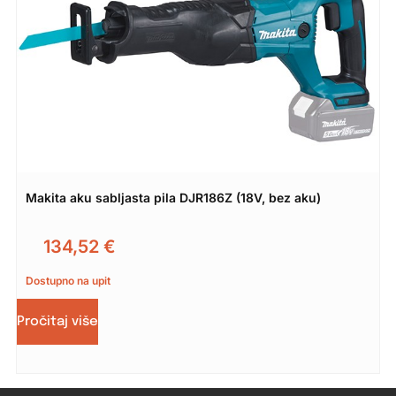
Makita aku sabljasta pila DJR186Z (18V, bez aku)
134,52
€
Dostupno na upit
Pročitaj više