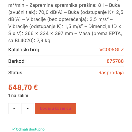
m³/min – Zapremina spremnika prašina: 8 l – Buka
(zvučni tlak): 70,0 dB(A) – Buka (odstupanje K): 2,5
dB(A) – Vibracije (bez opterećenja): 2,5 m/s² –
Vibracije (odstupanje K): 1,5 m/s² – Dimenzije (D x
Š x V): 366 x 334 x 397 mm – Masa (prema EPTA,
sa BL4020): 7,9 kg
Kataloški broj
VC005GLZ
Barkod
875788
Status
Rasprodaja
548,70
€
1 na zalihi
-
+
Dodaj u košaricu
Odmah dostupno