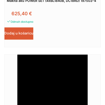
Makita aku POWER SET (4xBL1840B, DC18RD) 197503-4
625,40
€
Odmah dostupno
Dodaj u košaricu