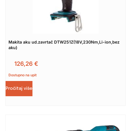
Makita aku ud.zavrtač DTW251Z(18V,230Nm,Li-ion,bez
aku)
126,26
€
Dostupno na upit
Pročitaj više