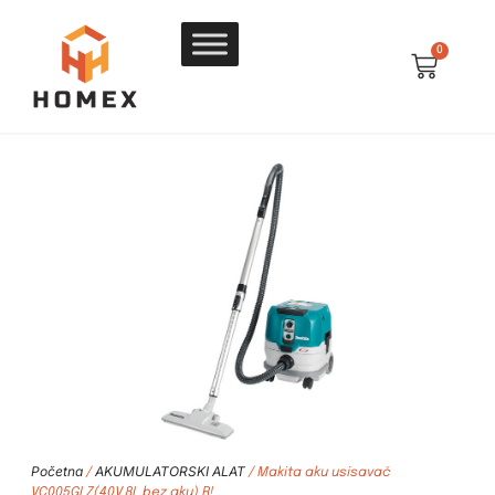
0
Početna
AKUMULATORSKI ALAT
/
/ Makita aku usisavač
VC005GLZ(40V,8L,bez aku) R!