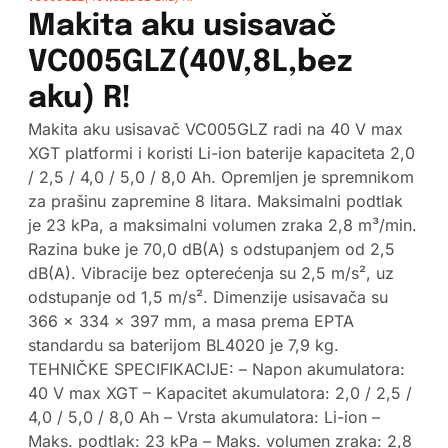
Makita aku usisavač
VC005GLZ(40V,8L,bez
aku) R!
Makita aku usisavač VC005GLZ radi na 40 V max
XGT platformi i koristi Li-ion baterije kapaciteta 2,0
/ 2,5 / 4,0 / 5,0 / 8,0 Ah. Opremljen je spremnikom
za prašinu zapremine 8 litara. Maksimalni podtlak
je 23 kPa, a maksimalni volumen zraka 2,8 m³/min.
Razina buke je 70,0 dB(A) s odstupanjem od 2,5
dB(A). Vibracije bez opterećenja su 2,5 m/s², uz
odstupanje od 1,5 m/s². Dimenzije usisavača su
366 x 334 x 397 mm, a masa prema EPTA
standardu sa baterijom BL4020 je 7,9 kg.
TEHNIČKE SPECIFIKACIJE: – Napon akumulatora:
40 V max XGT – Kapacitet akumulatora: 2,0 / 2,5 /
4,0 / 5,0 / 8,0 Ah – Vrsta akumulatora: Li-ion –
Maks. podtlak: 23 kPa – Maks. volumen zraka: 2,8