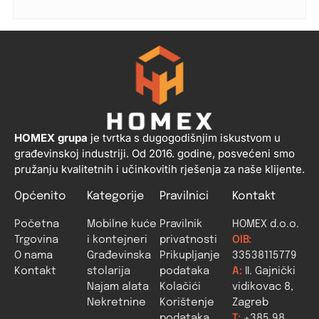
HOMEX grupa
je tvrtka s dugogodišnjim iskustvom u
građevinskoj industriji. Od 2016. godine, posvećeni smo
pružanju kvalitetnih i učinkovitih rješenja za naše klijente.
Općenito
Kategorije
Pravilnici
Kontakt
Početna
Mobilne kuće
Pravilnik
HOMEX d.o.o.
Trgovina
i kontejneri
privatnosti
OIB:
O nama
Građevinska
Prikupljanje
33538115779
Kontakt
stolarija
podataka
A:
II. Gajnički
Najam alata
Kolačići
vidikovac 8,
Nekretnine
Korištenje
Zagreb
podataka
T:
+385 98