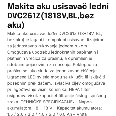
Makita aku usisavač leđni
DVC261Z(1818V,BL,bez
aku)
Makita aku usisavač leđni DVC261Z (18+18V, BL,
bez aku) je lagani i kompaktni usisavač dizajniran
za jednostavno rukovanje jednom rukom.
Omogućava upotrebu jednokratnih papirnatih i
platnenih vrećica za prašinu, a opremljen je
udobnim pojasevima za nošenje. Poklopac za
prašinu se lako skida za jednostavno čišćenje.
Ugrađena LED svjetla mogu se uključiti ili isključiti
posebnim prekidačem. Izvlačiva cijev omogućava
prilagođavanje visini korisnika. HEPA filter
osigurava visok kapacitet filtracije čistog ispušnog
zraka. TEHNIČKE SPECIFIKACIJE: – Napon
akumulatora: 18 + 18 V – Kapacitet akumulatora:
1,5 / 2,0 / 3,0 / 4,0 / 5,0 / 6,0 Ah – Vrsta