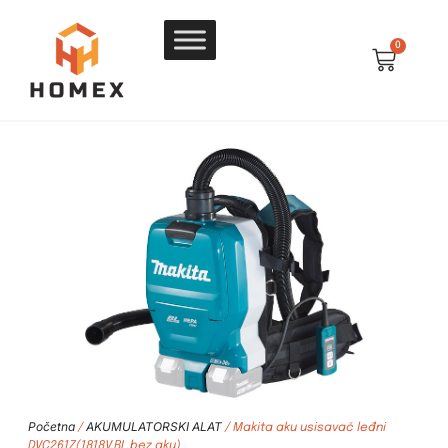
0
Početna
AKUMULATORSKI ALAT
/
/ Makita aku usisavač leđni
DVC261Z(1818V,BL,bez aku)