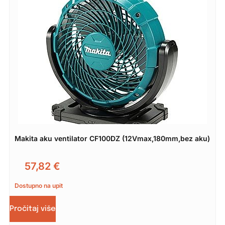
Makita aku ventilator CF100DZ (12Vmax,180mm,bez aku)
57,82
€
Dostupno na upit
Pročitaj više