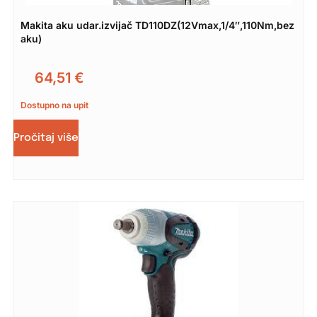
Makita aku udar.izvijač TD110DZ(12Vmax,1/4″,110Nm,bez
aku)
64,51
€
Dostupno na upit
Pročitaj više