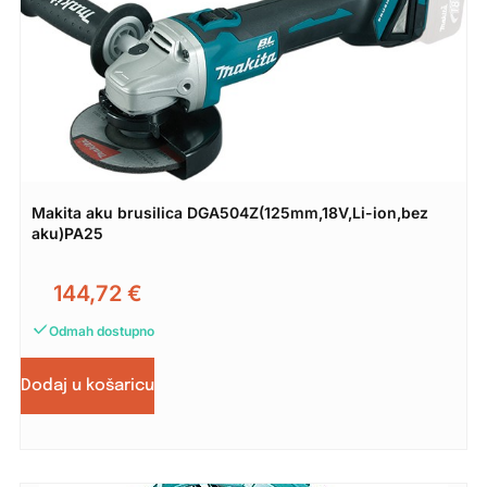
Makita aku brusilica DGA504Z(125mm,18V,Li-ion,bez
aku)PA25
144,72
€
Odmah dostupno
Dodaj u košaricu