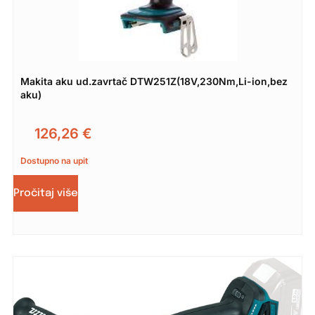
Makita aku ud.zavrtač DTW251Z(18V,230Nm,Li-ion,bez
aku)
126,26
€
Dostupno na upit
Pročitaj više