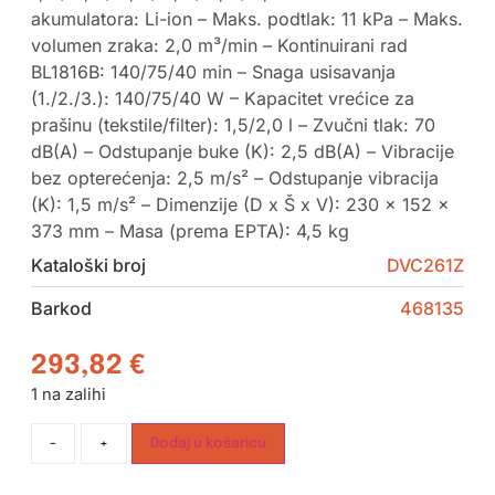
akumulatora: Li-ion – Maks. podtlak: 11 kPa – Maks.
volumen zraka: 2,0 m³/min – Kontinuirani rad
BL1816B: 140/75/40 min – Snaga usisavanja
(1./2./3.): 140/75/40 W – Kapacitet vrećice za
prašinu (tekstile/filter): 1,5/2,0 l – Zvučni tlak: 70
dB(A) – Odstupanje buke (K): 2,5 dB(A) – Vibracije
bez opterećenja: 2,5 m/s² – Odstupanje vibracija
(K): 1,5 m/s² – Dimenzije (D x Š x V): 230 x 152 x
373 mm – Masa (prema EPTA): 4,5 kg
Kataloški broj
DVC261Z
Barkod
468135
293,82
€
1 na zalihi
-
+
Dodaj u košaricu