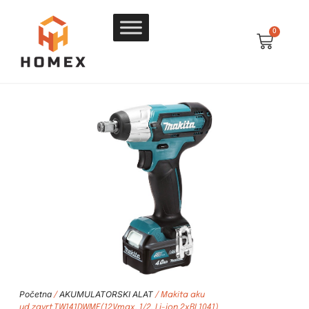
0
Početna
AKUMULATORSKI ALAT
/
/ Makita aku
ud.zavrt.TW141DWME(12Vmax, 1/2, Li-ion,2xBL1041)