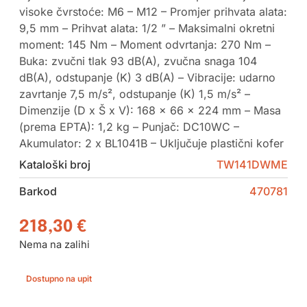
visoke čvrstoće: M6 – M12 – Promjer prihvata alata:
9,5 mm – Prihvat alata: 1/2 ” – Maksimalni okretni
moment: 145 Nm – Moment odvrtanja: 270 Nm –
Buka: zvučni tlak 93 dB(A), zvučna snaga 104
dB(A), odstupanje (K) 3 dB(A) – Vibracije: udarno
zavrtanje 7,5 m/s², odstupanje (K) 1,5 m/s² –
Dimenzije (D x Š x V): 168 x 66 x 224 mm – Masa
(prema EPTA): 1,2 kg – Punjač: DC10WC –
Akumulator: 2 x BL1041B – Uključuje plastični kofer
Kataloški broj
TW141DWME
Barkod
470781
218,30
€
Nema na zalihi
Dostupno na upit