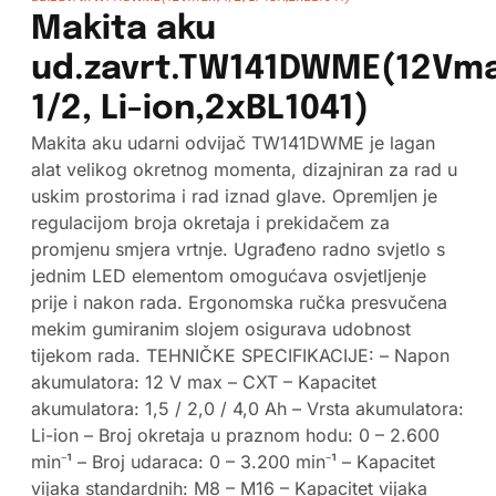
Makita aku
ud.zavrt.TW141DWME(12Vma
1/2, Li-ion,2xBL1041)
Makita aku udarni odvijač TW141DWME je lagan
alat velikog okretnog momenta, dizajniran za rad u
uskim prostorima i rad iznad glave. Opremljen je
regulacijom broja okretaja i prekidačem za
promjenu smjera vrtnje. Ugrađeno radno svjetlo s
jednim LED elementom omogućava osvjetljenje
prije i nakon rada. Ergonomska ručka presvučena
mekim gumiranim slojem osigurava udobnost
tijekom rada. TEHNIČKE SPECIFIKACIJE: – Napon
akumulatora: 12 V max – CXT – Kapacitet
akumulatora: 1,5 / 2,0 / 4,0 Ah – Vrsta akumulatora:
Li-ion – Broj okretaja u praznom hodu: 0 – 2.600
min⁻¹ – Broj udaraca: 0 – 3.200 min⁻¹ – Kapacitet
vijaka standardnih: M8 – M16 – Kapacitet vijaka