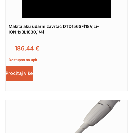
Makita aku udarni zavrtač DTD156SF(18V,Li-
ION,1xBL1830,1/4)
186,44
€
Dostupno na upit
Pročitaj više