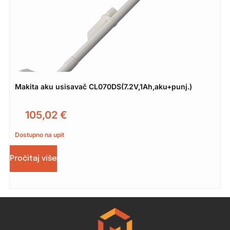
Makita aku usisavač CL070DS(7.2V,1Ah,aku+punj.)
105,02
€
Dostupno na upit
Pročitaj više