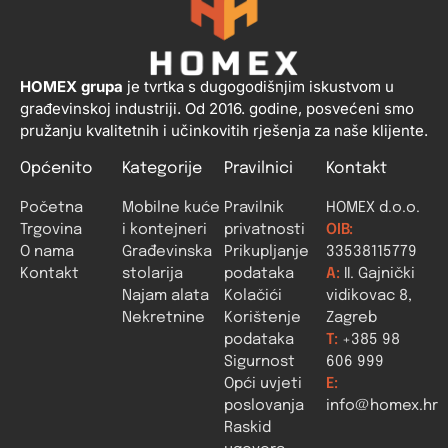
HOMEX grupa
je tvrtka s dugogodišnjim iskustvom u
građevinskoj industriji. Od 2016. godine, posvećeni smo
pružanju kvalitetnih i učinkovitih rješenja za naše klijente.
Općenito
Kategorije
Pravilnici
Kontakt
Početna
Mobilne kuće
Pravilnik
HOMEX d.o.o.
Trgovina
i kontejneri
privatnosti
OIB:
O nama
Građevinska
Prikupljanje
33538115779
Kontakt
stolarija
podataka
A:
II. Gajnički
Najam alata
Kolačići
vidikovac 8,
Nekretnine
Korištenje
Zagreb
podataka
T:
+385 98
Sigurnost
606 999
Opći uvjeti
E:
poslovanja
info@homex.hr
Raskid