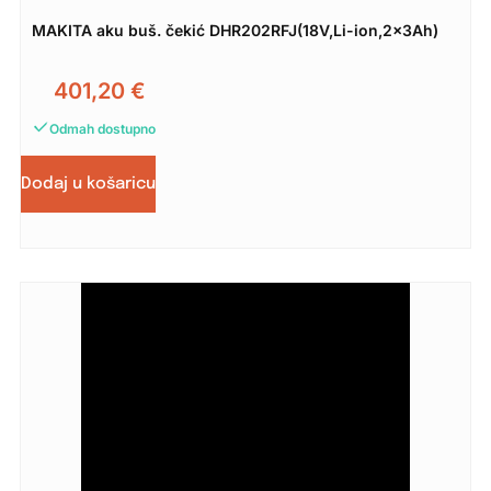
MAKITA aku buš. čekić DHR202RFJ(18V,Li-ion,2x3Ah)
401,20
€
Odmah dostupno
Dodaj u košaricu