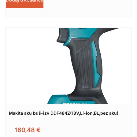
Dodaj u košaricu
Makita aku buš-izv DDF484Z(18V,Li-ion,BL,bez aku)
160,48
€