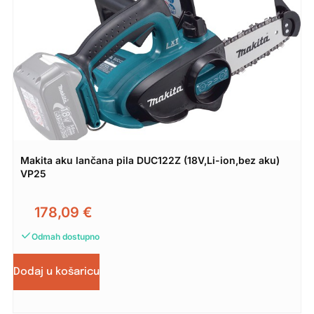
Makita aku lančana pila DUC122Z (18V,Li-ion,bez aku)
VP25
178,09
€
Odmah dostupno
Dodaj u košaricu