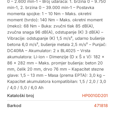
0 – 2.600 min-1 – Broj udaraca: 1. brzina 0 – 9.750
min-1, 2. brzina 0 – 39.000 min-1 – Postavka
momenta spojke: 1 – 10 Nm – Maks. okretni
moment (tvrdo): 140 Nm – Maks. okretni moment
(meko): 68 Nm – Buka: zvučni tlak 85 dB(A),
zvučna snaga 96 dB(A), odstupanje (K) 3 dB(A) –
Vibracije: odstupanje (K) 1,5 m/s², udarno bušenje
betona 6,0 m/s², bušenje metala 2,5 m/s² – Punjač:
DC40RA – Akumulator: 2 x BL4025 – Vrsta
akumulatora: Li-ion – Dimenzije (D x Š x V): 182 x
86 x 282 mm – Maks. promjer bušenja: beton 20
mm, čelik 20 mm, drvo 76 mm – Kapacitet stezne
glave: 1,5 – 13 mm – Masa (prema EPTA): 3,0 kg –
Kapacitet akumulatora kompatibilan: 1,5 / 2,0 / 3,0
/ 4,0 / 5,0 / 6,0 Ah
Kataloški broj
HP001GD201
Barkod
471818