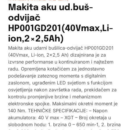
Makita aku ud.buš-
odvijač
HP001GD201(40Vmax,Li-
ion,2×2,5Ah)
Makita aku udarni bušilica-odvijač HP001GD201
(40Vmax, Li-ion, 2×2,5 Ah) dizajnirana je za
izvrsne performanse u kontinuiranom i najtežem
radu. Opremljena kotačićem za jednostavno
podešavanje zateznog momenta s digitalnim
zaslonom, ugrađenim LED svjetlom s funkcijom
osvjetljenja nakon završetka rada, prekidačem za
kontrolu promjenjive brzine i mehanizmom
elektronske spojke. Maksimalni okretni moment je
140 Nm. TEHNIČKE SPECIFIKACIJE: – Napon
akumulatora: 40 V max – XGT – Broj okretaja u
slobodnom hodu: 1. brzina 0 – 650 min-1, 2. brzina