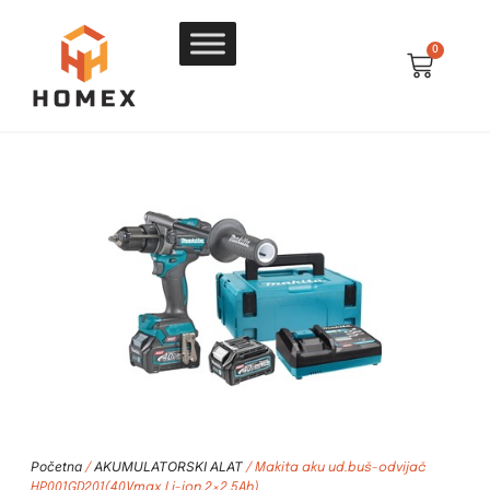
0
Početna
AKUMULATORSKI ALAT
/
/ Makita aku ud.buš-odvijač
HP001GD201(40Vmax,Li-ion,2×2,5Ah)