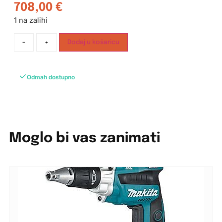
708,00
€
1 na zalihi
-
+
Dodaj u košaricu
Odmah dostupno
Moglo bi vas zanimati