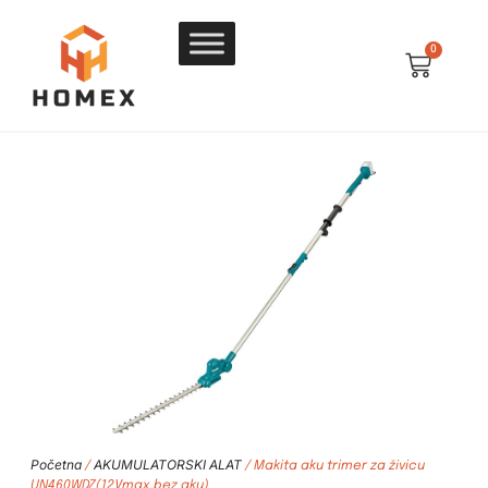
0
Početna
AKUMULATORSKI ALAT
/
/ Makita aku trimer za živicu
UN460WDZ(12Vmax,bez aku)