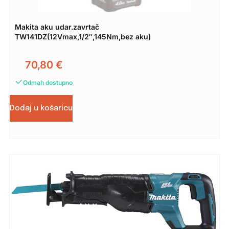
Makita aku udar.zavrtač
TW141DZ(12Vmax,1/2″,145Nm,bez aku)
70,80
€
Odmah dostupno
Dodaj u košaricu