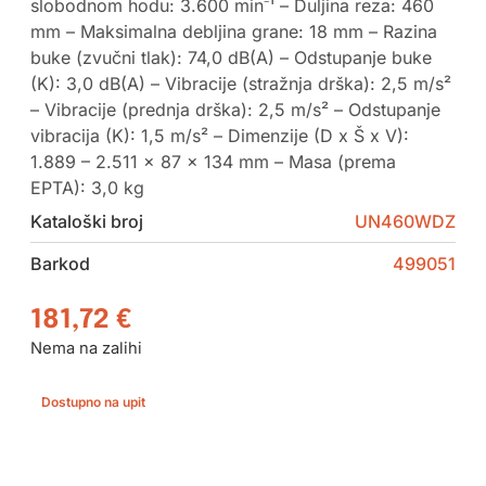
slobodnom hodu: 3.600 min⁻¹ – Duljina reza: 460
mm – Maksimalna debljina grane: 18 mm – Razina
buke (zvučni tlak): 74,0 dB(A) – Odstupanje buke
(K): 3,0 dB(A) – Vibracije (stražnja drška): 2,5 m/s²
– Vibracije (prednja drška): 2,5 m/s² – Odstupanje
vibracija (K): 1,5 m/s² – Dimenzije (D x Š x V):
1.889 – 2.511 x 87 x 134 mm – Masa (prema
EPTA): 3,0 kg
Kataloški broj
UN460WDZ
Barkod
499051
181,72
€
Nema na zalihi
Dostupno na upit