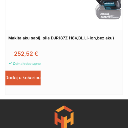
Makita aku sablj. pila DJR187Z (18V,BL.Li-ion,bez aku)
252,52
€
Odmah dostupno
Dodaj u košaricu