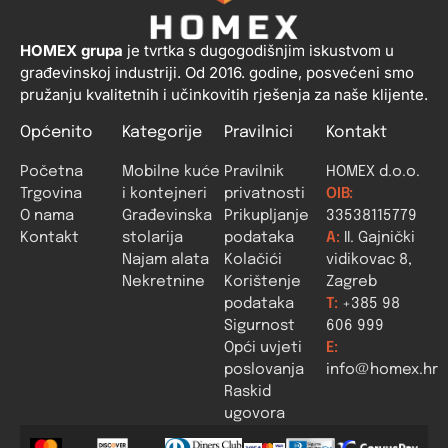
HOMEX grupa
je tvrtka s dugogodišnjim iskustvom u
građevinskoj industriji. Od 2016. godine, posvećeni smo
pružanju kvalitetnih i učinkovitih rješenja za naše klijente.
Općenito
Kategorije
Pravilnici
Kontakt
Početna
Mobilne kuće
Pravilnik
HOMEX d.o.o.
Trgovina
i kontejneri
privatnosti
OIB:
O nama
Građevinska
Prikupljanje
33538115779
Kontakt
stolarija
podataka
A:
II. Gajnički
Najam alata
Kolačići
vidikovac 8,
Nekretnine
Korištenje
Zagreb
podataka
T:
+385 98
Sigurnost
606 999
Opći uvjeti
E:
poslovanja
info@homex.hr
Raskid
ugovora