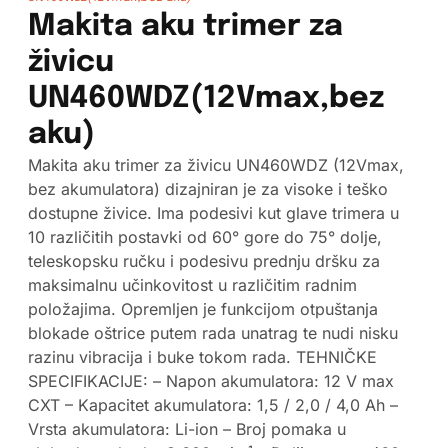
Makita aku trimer za
živicu
UN460WDZ(12Vmax,bez
aku)
Makita aku trimer za živicu UN460WDZ (12Vmax,
bez akumulatora) dizajniran je za visoke i teško
dostupne živice. Ima podesivi kut glave trimera u
10 različitih postavki od 60° gore do 75° dolje,
teleskopsku ručku i podesivu prednju dršku za
maksimalnu učinkovitost u različitim radnim
položajima. Opremljen je funkcijom otpuštanja
blokade oštrice putem rada unatrag te nudi nisku
razinu vibracija i buke tokom rada. TEHNIČKE
SPECIFIKACIJE: – Napon akumulatora: 12 V max
CXT – Kapacitet akumulatora: 1,5 / 2,0 / 4,0 Ah –
Vrsta akumulatora: Li-ion – Broj pomaka u