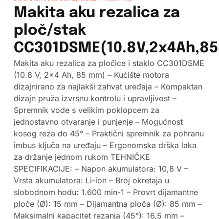
Makita aku rezalica za
ploč/stak
CC301DSME(10.8V,2x4Ah,8
Makita aku rezalica za pločice i staklo CC301DSME
(10.8 V, 2×4 Ah, 85 mm) – Kućište motora
dizajnirano za najlakši zahvat uređaja – Kompaktan
dizajn pruža izvrsnu kontrolu i upravljivost –
Spremnik vode s velikim poklopcem za
jednostavno otvaranje i punjenje – Mogućnost
kosog reza do 45° – Praktični spremnik za pohranu
imbus ključa na uređaju – Ergonomska drška laka
za držanje jednom rukom TEHNIČKE
SPECIFIKACIJE: – Napon akumulatora: 10,8 V –
Vrsta akumulatora: Li-ion – Broj okretaja u
slobodnom hodu: 1.600 min-1 – Provrt dijamantne
ploče (Ø): 15 mm – Dijamantna ploča (Ø): 85 mm –
Maksimalni kapacitet rezanja (45°): 16,5 mm –