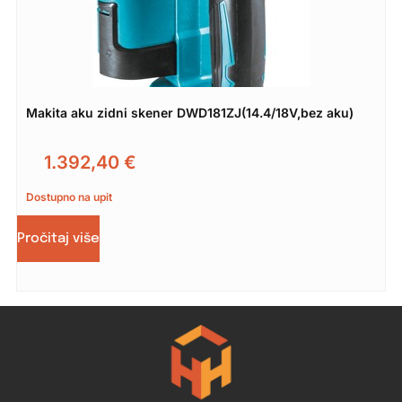
Makita aku zidni skener DWD181ZJ(14.4/18V,bez aku)
1.392,40
€
Dostupno na upit
Pročitaj više