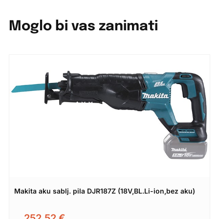
Moglo bi vas zanimati
Makita aku sablj. pila DJR187Z (18V,BL.Li-ion,bez aku)
252,52
€