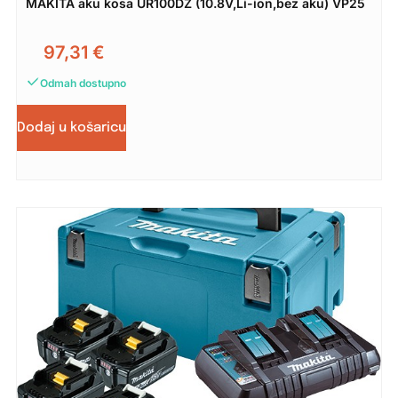
MAKITA aku kosa UR100DZ (10.8V,Li-ion,bez aku) VP25
97,31
€
Odmah dostupno
Dodaj u košaricu