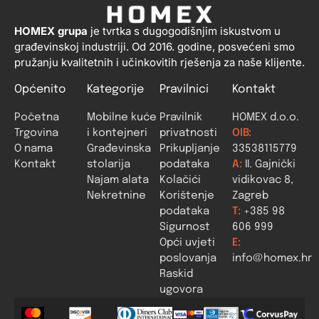
HOMEX grupa
je tvrtka s dugogodišnjim iskustvom u
građevinskoj industriji. Od 2016. godine, posvećeni smo
pružanju kvalitetnih i učinkovitih rješenja za naše klijente.
Općenito
Kategorije
Pravilnici
Kontakt
Početna
Mobilne kuće
Pravilnik
HOMEX d.o.o.
Trgovina
i kontejneri
privatnosti
OIB:
O nama
Građevinska
Prikupljanje
33538115779
Kontakt
stolarija
podataka
A:
II. Gajnički
Najam alata
Kolačići
vidikovac 8,
Nekretnine
Korištenje
Zagreb
podataka
T:
+385 98
Sigurnost
606 999
Opći uvjeti
E:
poslovanja
info@homex.hr
Raskid
ugovora