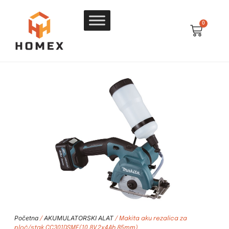
0
Početna
AKUMULATORSKI ALAT
/
/ Makita aku rezalica za
ploč/stak CC301DSME(10.8V,2x4Ah,85mm)