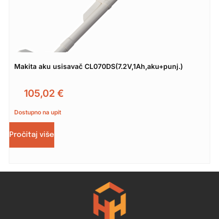
Makita aku usisavač CL070DS(7.2V,1Ah,aku+punj.)
105,02
€
Dostupno na upit
Pročitaj više