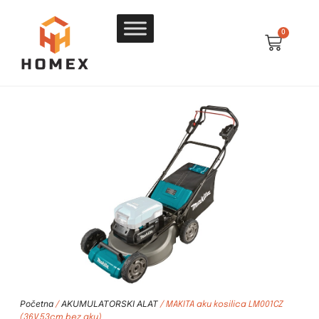
0
Početna
AKUMULATORSKI ALAT
/
/ MAKITA aku kosilica LM001CZ
(36V,53cm,bez aku)