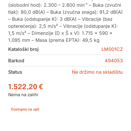
(slobodni hod): 2.300 – 2.800 min⁻¹ – Buka (zvučni
tlak): 80,0 dB(A) – Buka (zvučna snaga): 91,2 dB(A)
– Buka (odstupanje K): 3 dB(A) – Vibracije (bez
opterećenja): 2,5 m/s² – Vibracije (odstupanje K):
1,5 m/s² – Dimenzije (D x Š x V): 1.715 x 590 x
1.095 mm – Masa (prema EPTA): 49,5 kg
Kataloški broj
LM001CZ
Barkod
494053
Status
Ne držimo na skladištu
1.522,20
€
Nema na zalihi
Dostupno na upit