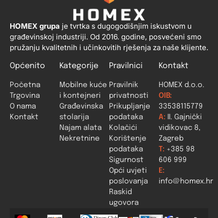
HOMEX grupa
je tvrtka s dugogodišnjim iskustvom u
građevinskoj industriji. Od 2016. godine, posvećeni smo
pružanju kvalitetnih i učinkovitih rješenja za naše klijente.
Općenito
Kategorije
Pravilnici
Kontakt
Početna
Mobilne kuće
Pravilnik
HOMEX d.o.o.
Trgovina
i kontejneri
privatnosti
OIB:
O nama
Građevinska
Prikupljanje
33538115779
Kontakt
stolarija
podataka
A:
II. Gajnički
Najam alata
Kolačići
vidikovac 8,
Nekretnine
Korištenje
Zagreb
podataka
T:
+385 98
Sigurnost
606 999
Opći uvjeti
E:
poslovanja
info@homex.hr
Raskid
ugovora