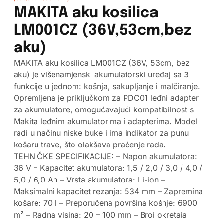
MAKITA aku kosilica
LM001CZ (36V,53cm,bez
aku)
MAKITA aku kosilica LM001CZ (36V, 53cm, bez
aku) je višenamjenski akumulatorski uređaj sa 3
funkcije u jednom: košnja, sakupljanje i malčiranje.
Opremljena je priključkom za PDC01 leđni adapter
za akumulatore, omogućavajući kompatibilnost s
Makita leđnim akumulatorima i adapterima. Model
radi u načinu niske buke i ima indikator za punu
košaru trave, što olakšava praćenje rada.
TEHNIČKE SPECIFIKACIJE: – Napon akumulatora:
36 V – Kapacitet akumulatora: 1,5 / 2,0 / 3,0 / 4,0 /
5,0 / 6,0 Ah – Vrsta akumulatora: Li-ion –
Maksimalni kapacitet rezanja: 534 mm – Zapremina
košare: 70 l – Preporučena površina košnje: 6900
m² – Radna visina: 20 – 100 mm – Broj okretaja