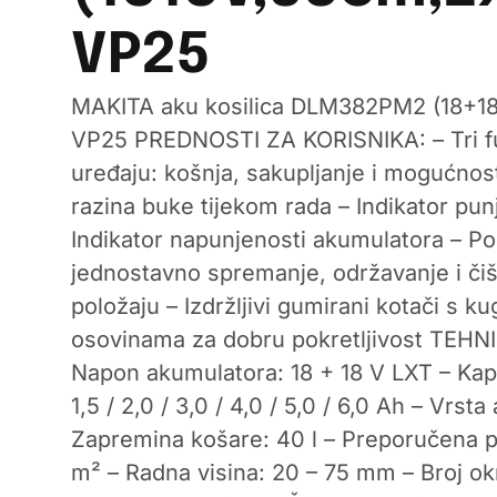
VP25
MAKITA aku kosilica DLM382PM2 (18+18
VP25 PREDNOSTI ZA KORISNIKA: – Tri f
uređaju: košnja, sakupljanje i mogućnos
razina buke tijekom rada – Indikator pun
Indikator napunjenosti akumulatora – P
jednostavno spremanje, održavanje i č
položaju – Izdržljivi gumirani kotači s k
osovinama za dobru pokretljivost TEHN
Napon akumulatora: 18 + 18 V LXT – Kap
1,5 / 2,0 / 3,0 / 4,0 / 5,0 / 6,0 Ah – Vrst
Zapremina košare: 40 l – Preporučena p
m² – Radna visina: 20 – 75 mm – Broj o