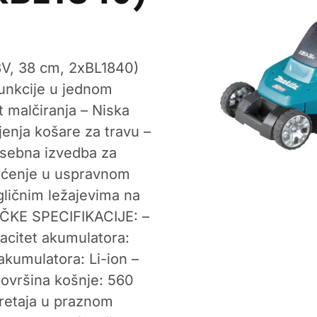
V, 38 cm, 2xBL1840)
unkcije u jednom
t malčiranja – Niska
jenja košare za travu –
osebna izvedba za
išćenje u uspravnom
ugličnim ležajevima na
IČKE SPECIFIKACIJE: –
acitet akumulatora:
a akumulatora: Li-ion –
ovršina košnje: 560
kretaja u praznom