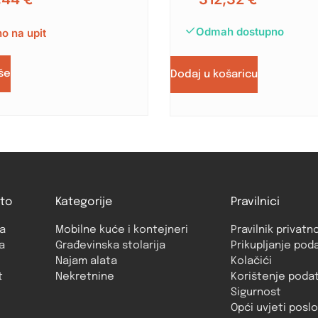
Odmah dostupno
o na upit
iše
Dodaj u košaricu
to
Kategorije
Pravilnici
a
Mobilne kuće i kontejneri
Pravilnik privatn
a
Građevinska stolarija
Prikupljanje pod
Najam alata
Kolačići
t
Nekretnine
Korištenje poda
Sigurnost
Opći uvjeti posl