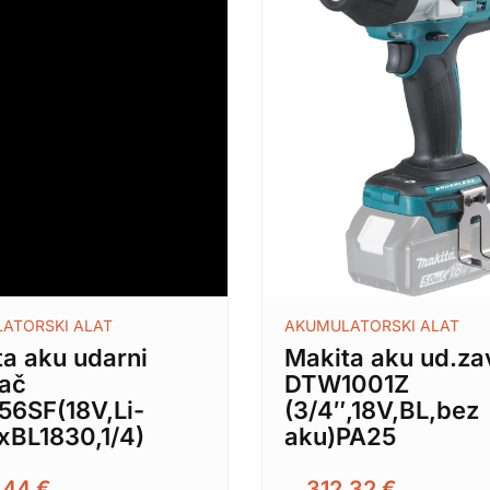
ATORSKI ALAT
AKUMULATORSKI ALAT
a aku udarni
Makita aku ud.za
tač
DTW1001Z
56SF(18V,Li-
(3/4″,18V,BL,bez
xBL1830,1/4)
aku)PA25
,44
€
312,32
€