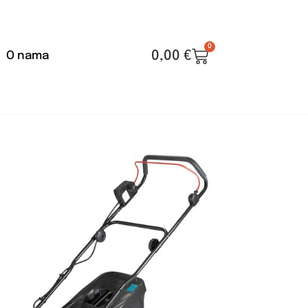
0
0,00
€
O nama