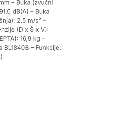
 mm – Buka (zvučni
 91,0 dB(A) – Buka
šnja): 2,5 m/s² –
nzije (D x Š x V):
PTA): 16,9 kg –
a BL1840B – Funkcije:
)