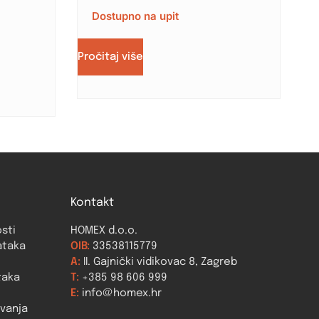
Dostupno na upit
Pročitaj više
Kontakt
osti
HOMEX d.o.o.
ataka
OIB:
33538115779
A:
II. Gajnički vidikovac 8, Zagreb
taka
T:
+385 98 606 999
E:
info@homex.hr
ovanja