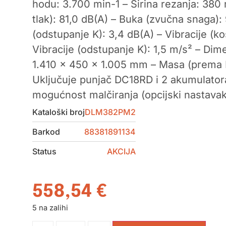
hodu: 3.700 min-1 – Širina rezanja: 380
tlak): 81,0 dB(A) – Buka (zvučna snaga):
(odstupanje K): 3,4 dB(A) – Vibracije (ko
Vibracije (odstupanje K): 1,5 m/s² – Dime
1.410 x 450 x 1.005 mm – Masa (prema E
Uključuje punjač DC18RD i 2 akumulator
mogućnost malčiranja (opcijski nastavak
Kataloški broj
DLM382PM2
Barkod
88381891134
Status
AKCIJA
558,54
€
5 na zalihi