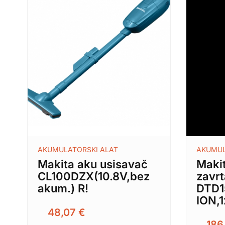
AKUMULATORSKI ALAT
AKUMUL
Makita aku usisavač
Makit
CL100DZX(10.8V,bez
zavr
akum.) R!
DTD1
ION,1
48,07
€
186