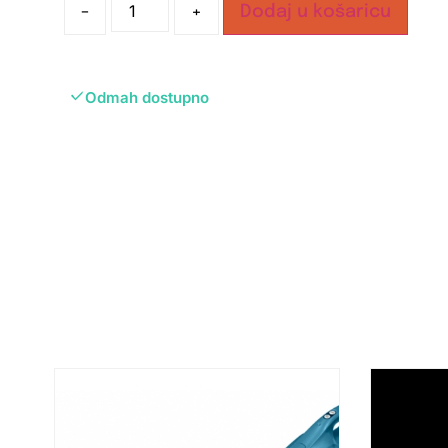
-
+
Dodaj u košaricu
Odmah dostupno