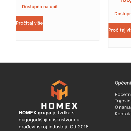
Dostupno na upit
Dostupn
Pročitaj više
Pročitaj v
Općeni
Početn
Trgovin
O nama
HOMEX grupa
je tvrtka s
Kontak
dugogodišnjim iskustvom u
građevinskoj industriji. Od 2016.