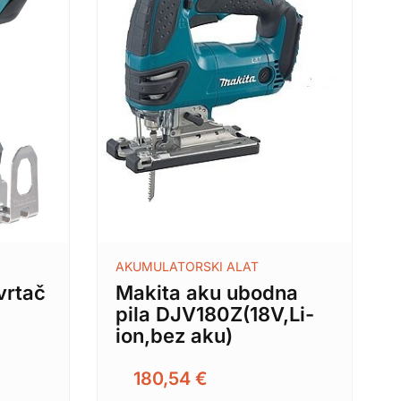
AKUMULATORSKI ALAT
vrtač
Makita aku ubodna
pila DJV180Z(18V,Li-
ion,bez aku)
180,54
€