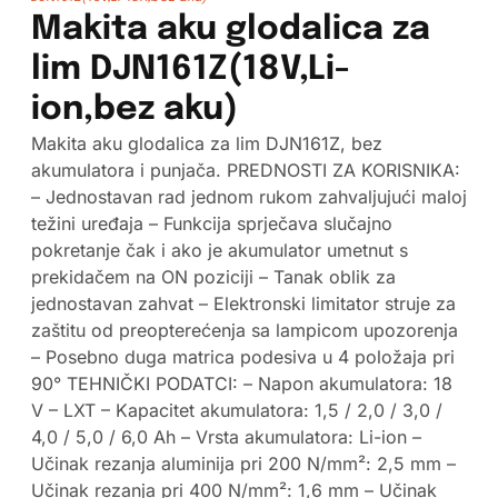
Makita aku glodalica za
lim DJN161Z(18V,Li-
ion,bez aku)
Makita aku glodalica za lim DJN161Z, bez
akumulatora i punjača. PREDNOSTI ZA KORISNIKA:
– Jednostavan rad jednom rukom zahvaljujući maloj
težini uređaja – Funkcija sprječava slučajno
pokretanje čak i ako je akumulator umetnut s
prekidačem na ON poziciji – Tanak oblik za
jednostavan zahvat – Elektronski limitator struje za
zaštitu od preopterećenja sa lampicom upozorenja
– Posebno duga matrica podesiva u 4 položaja pri
90° TEHNIČKI PODATCI: – Napon akumulatora: 18
V – LXT – Kapacitet akumulatora: 1,5 / 2,0 / 3,0 /
4,0 / 5,0 / 6,0 Ah – Vrsta akumulatora: Li-ion –
Učinak rezanja aluminija pri 200 N/mm²: 2,5 mm –
Učinak rezanja pri 400 N/mm²: 1,6 mm – Učinak