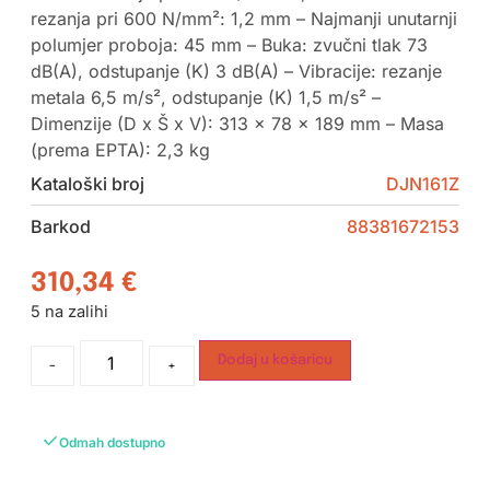
rezanja pri 600 N/mm²: 1,2 mm – Najmanji unutarnji
polumjer proboja: 45 mm – Buka: zvučni tlak 73
dB(A), odstupanje (K) 3 dB(A) – Vibracije: rezanje
metala 6,5 m/s², odstupanje (K) 1,5 m/s² –
Dimenzije (D x Š x V): 313 x 78 x 189 mm – Masa
(prema EPTA): 2,3 kg
Kataloški broj
DJN161Z
Barkod
88381672153
310,34
€
5 na zalihi
Dodaj u košaricu
-
+
Odmah dostupno