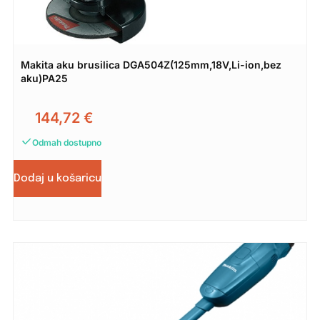
Makita aku brusilica DGA504Z(125mm,18V,Li-ion,bez
aku)PA25
144,72
€
Odmah dostupno
Dodaj u košaricu