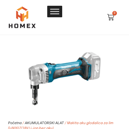
0
Početna
AKUMULATORSKI ALAT
/
/ Makita aku glodalica za lim
DJN161Z(18V,Li-ion,bez aku)