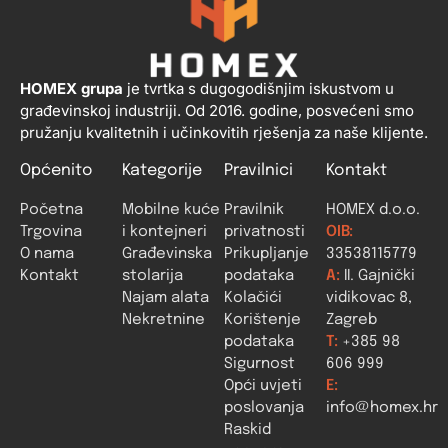
HOMEX grupa
je tvrtka s dugogodišnjim iskustvom u
građevinskoj industriji. Od 2016. godine, posvećeni smo
pružanju kvalitetnih i učinkovitih rješenja za naše klijente.
Općenito
Kategorije
Pravilnici
Kontakt
Početna
Mobilne kuće
Pravilnik
HOMEX d.o.o.
Trgovina
i kontejneri
privatnosti
OIB:
O nama
Građevinska
Prikupljanje
33538115779
Kontakt
stolarija
podataka
A:
II. Gajnički
Najam alata
Kolačići
vidikovac 8,
Nekretnine
Korištenje
Zagreb
podataka
T:
+385 98
Sigurnost
606 999
Opći uvjeti
E:
poslovanja
info@homex.hr
Raskid