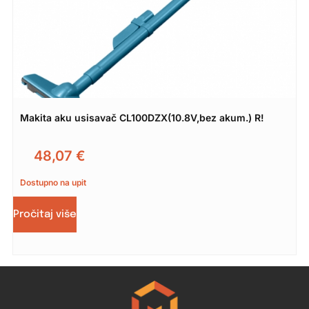
Makita aku usisavač CL100DZX(10.8V,bez akum.) R!
48,07
€
Dostupno na upit
Pročitaj više