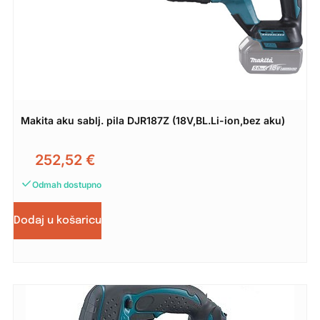
Makita aku sablj. pila DJR187Z (18V,BL.Li-ion,bez aku)
252,52
€
Odmah dostupno
Dodaj u košaricu