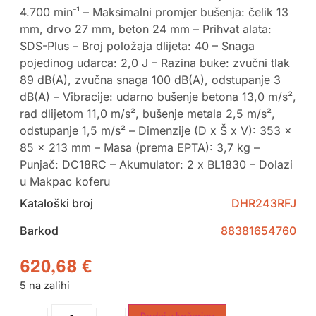
4.700 min⁻¹ – Maksimalni promjer bušenja: čelik 13
mm, drvo 27 mm, beton 24 mm – Prihvat alata:
SDS-Plus – Broj položaja dlijeta: 40 – Snaga
pojedinog udarca: 2,0 J – Razina buke: zvučni tlak
89 dB(A), zvučna snaga 100 dB(A), odstupanje 3
dB(A) – Vibracije: udarno bušenje betona 13,0 m/s²,
rad dlijetom 11,0 m/s², bušenje metala 2,5 m/s²,
odstupanje 1,5 m/s² – Dimenzije (D x Š x V): 353 x
85 x 213 mm – Masa (prema EPTA): 3,7 kg –
Punjač: DC18RC – Akumulator: 2 x BL1830 – Dolazi
u Makpac koferu
Kataloški broj
DHR243RFJ
Barkod
88381654760
620,68
€
5 na zalihi