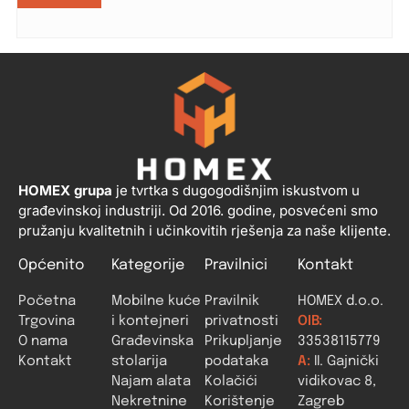
HOMEX grupa
je tvrtka s dugogodišnjim iskustvom u
građevinskoj industriji. Od 2016. godine, posvećeni smo
pružanju kvalitetnih i učinkovitih rješenja za naše klijente.
Općenito
Kategorije
Pravilnici
Kontakt
Početna
Mobilne kuće
Pravilnik
HOMEX d.o.o.
Trgovina
i kontejneri
privatnosti
OIB:
O nama
Građevinska
Prikupljanje
33538115779
Kontakt
stolarija
podataka
A:
II. Gajnički
Najam alata
Kolačići
vidikovac 8,
Nekretnine
Korištenje
Zagreb