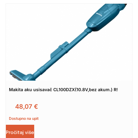
Makita aku usisavač CL100DZX(10.8V,bez akum.) R!
48,07
€
Dostupno na upit
Pročitaj više