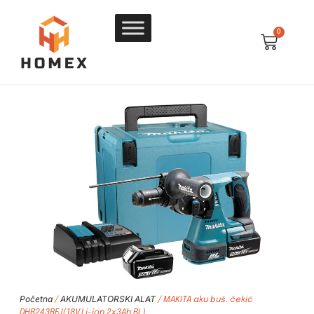
0
Početna
AKUMULATORSKI ALAT
/
/ MAKITA aku buš. čekić
DHR243RFJ(18V,Li-ion,2x3Ah,BL)