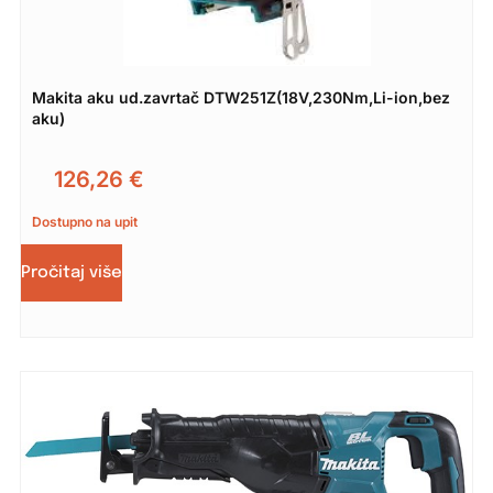
Makita aku ud.zavrtač DTW251Z(18V,230Nm,Li-ion,bez
aku)
126,26
€
Dostupno na upit
Pročitaj više