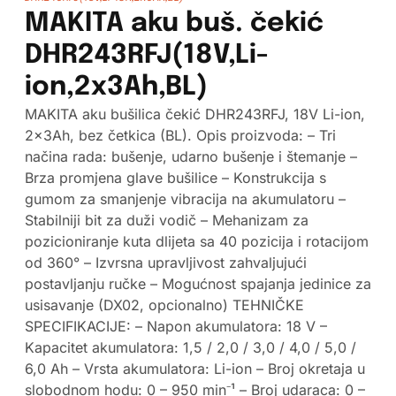
MAKITA aku buš. čekić
DHR243RFJ(18V,Li-
ion,2x3Ah,BL)
MAKITA aku bušilica čekić DHR243RFJ, 18V Li-ion,
2x3Ah, bez četkica (BL). Opis proizvoda: – Tri
načina rada: bušenje, udarno bušenje i štemanje –
Brza promjena glave bušilice – Konstrukcija s
gumom za smanjenje vibracija na akumulatoru –
Stabilniji bit za duži vodič – Mehanizam za
pozicioniranje kuta dlijeta sa 40 pozicija i rotacijom
od 360° – Izvrsna upravljivost zahvaljujući
postavljanju ručke – Mogućnost spajanja jedinice za
usisavanje (DX02, opcionalno) TEHNIČKE
SPECIFIKACIJE: – Napon akumulatora: 18 V –
Kapacitet akumulatora: 1,5 / 2,0 / 3,0 / 4,0 / 5,0 /
6,0 Ah – Vrsta akumulatora: Li-ion – Broj okretaja u
slobodnom hodu: 0 – 950 min⁻¹ – Broj udaraca: 0 –