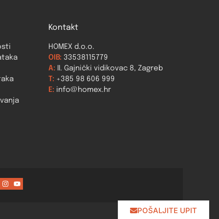
Kontakt
osti
HOMEX d.o.o.
ataka
OIB:
33538115779
A:
II. Gajnički vidikovac 8, Zagreb
taka
T:
+385 98 606 999
E:
info@homex.hr
ovanja
POŠALJITE UPIT