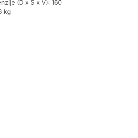
nzije (D x Š x V): 160
6 kg