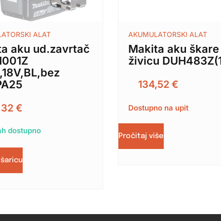
ATORSKI ALAT
AKUMULATORSKI ALAT
ta aku ud.zavrtač
Makita aku škare
1001Z
živicu DUH483Z(
,18V,BL,bez
PA25
134,52
€
,32
€
Dostupno na upit
h dostupno
Pročitaj više
ošaricu