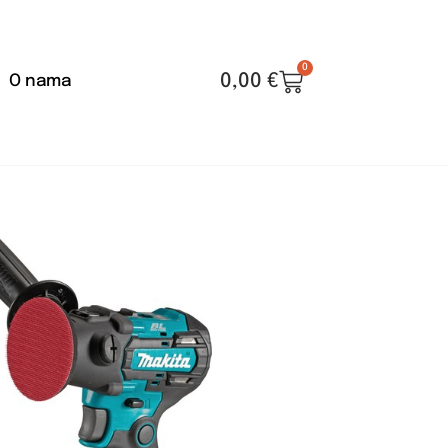
0
0,00
€
O nama