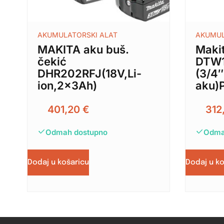
AKUMULATORSKI ALAT
AKUMUL
MAKITA aku buš.
Maki
čekić
DTW
DHR202RFJ(18V,Li-
(3/4″
ion,2x3Ah)
aku)
401,20
€
312
Odmah dostupno
Odma
Dodaj u košaricu
Dodaj u k