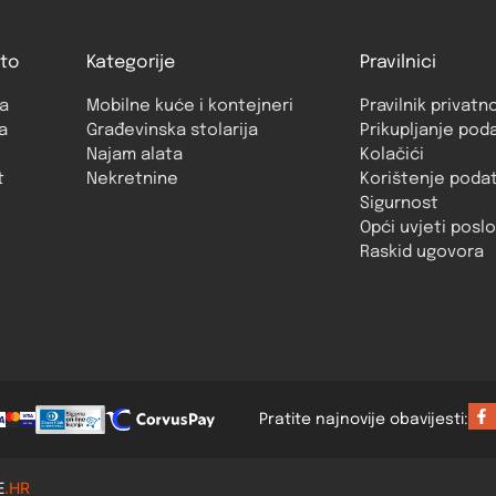
to
Kategorije
Pravilnici
a
Mobilne kuće i kontejneri
Pravilnik privatn
a
Građevinska stolarija
Prikupljanje pod
Najam alata
Kolačići
t
Nekretnine
Korištenje poda
Sigurnost
Opći uvjeti posl
Raskid ugovora
Pratite najnovije obavijesti:
E
.HR