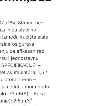
00Z (18V, 80mm, bez
zajn za stabilno
 između kućišta alata
rzine osigurava
nju za efikasan rad.
rzu i jednostavnu
 SPECIFIKACIJE: –
et akumulatora: 1,5 /
ulatora: Li-ion –
taja u slobodnom hodu:
lak): 73 dB(A) – Buka
anje): 2,5 m/s² –