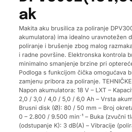
ak
Makita aku brusilica za poliranje DPV3
akumulatora) ima idealno uravnotežen di
poliranje i brušenje zbog malog razmaka
i radne površine. Elektronska kontrola b
minimalno smanjenje brzine pri optereće
Podloga s funkcijom čička omogućava b
zamjenu pribora za poliranje. TEHNIČKE
Napon akumulatora: 18 V – LXT – Kapacit
2,0 / 3,0 / 4,0 / 5,0 / 6,0 Ah – Vrsta akum
Brusni disk (Ø): 80 / 50 mm – Broj okre
0 – 2.800 / 9.500 min⁻¹ – Buka (zvučni t
(odstupanje K): 3 dB(A) – Vibracije (polir