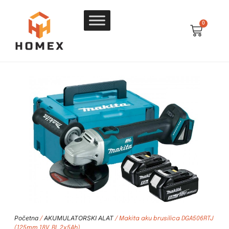
0
Početna
AKUMULATORSKI ALAT
/
/ Makita aku brusilica DGA506RTJ
(125mm,18V, BL,2x5Ah)