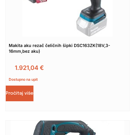
Makita aku rezač čeličnih šipki DSC163ZK(18V,3-
16mm,bez aku)
1.921,04
€
Dostupno na upit
Pročitaj više