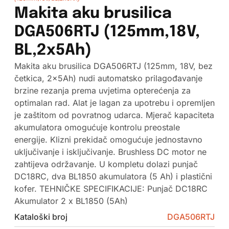
Makita aku brusilica
DGA506RTJ (125mm,18V,
BL,2x5Ah)
Makita aku brusilica DGA506RTJ (125mm, 18V, bez
četkica, 2x5Ah) nudi automatsko prilagođavanje
brzine rezanja prema uvjetima opterećenja za
optimalan rad. Alat je lagan za upotrebu i opremljen
je zaštitom od povratnog udarca. Mjerač kapaciteta
akumulatora omogućuje kontrolu preostale
energije. Klizni prekidač omogućuje jednostavno
uključivanje i isključivanje. Brushless DC motor ne
zahtijeva održavanje. U kompletu dolazi punjač
DC18RC, dva BL1850 akumulatora (5 Ah) i plastični
kofer. TEHNIČKE SPECIFIKACIJE: Punjač DC18RC
Akumulator 2 x BL1850 (5Ah)
Kataloški broj
DGA506RTJ