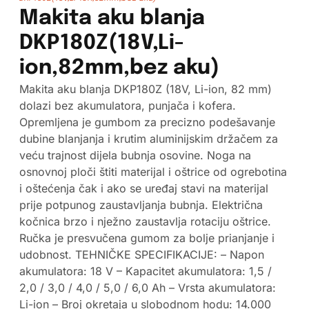
Makita aku blanja
DKP180Z(18V,Li-
ion,82mm,bez aku)
Makita aku blanja DKP180Z (18V, Li-ion, 82 mm)
dolazi bez akumulatora, punjača i kofera.
Opremljena je gumbom za precizno podešavanje
dubine blanjanja i krutim aluminijskim držačem za
veću trajnost dijela bubnja osovine. Noga na
osnovnoj ploči štiti materijal i oštrice od ogrebotina
i oštećenja čak i ako se uređaj stavi na materijal
prije potpunog zaustavljanja bubnja. Električna
kočnica brzo i nježno zaustavlja rotaciju oštrice.
Ručka je presvučena gumom za bolje prianjanje i
udobnost. TEHNIČKE SPECIFIKACIJE: – Napon
akumulatora: 18 V – Kapacitet akumulatora: 1,5 /
2,0 / 3,0 / 4,0 / 5,0 / 6,0 Ah – Vrsta akumulatora:
Li-ion – Broj okretaja u slobodnom hodu: 14.000