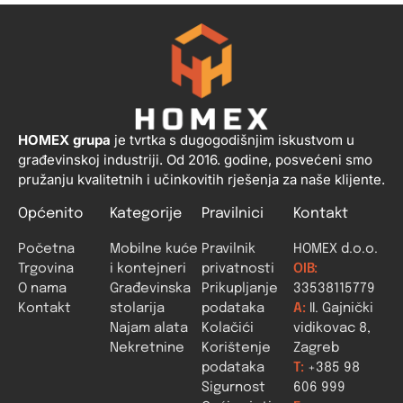
HOMEX grupa
je tvrtka s dugogodišnjim iskustvom u
građevinskoj industriji. Od 2016. godine, posvećeni smo
pružanju kvalitetnih i učinkovitih rješenja za naše klijente.
Općenito
Kategorije
Pravilnici
Kontakt
Početna
Mobilne kuće
Pravilnik
HOMEX d.o.o.
Trgovina
i kontejneri
privatnosti
OIB:
O nama
Građevinska
Prikupljanje
33538115779
Kontakt
stolarija
podataka
A:
II. Gajnički
Najam alata
Kolačići
vidikovac 8,
Nekretnine
Korištenje
Zagreb
podataka
T:
+385 98
Sigurnost
606 999