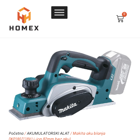
0
Početna
AKUMULATORSKI ALAT
/
/ Makita aku blanja
DKP180Z(18V,Li-ion,82mm,bez aku)