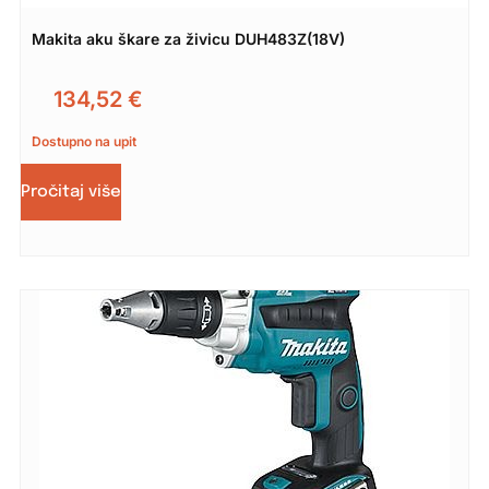
Makita aku škare za živicu DUH483Z(18V)
134,52
€
Dostupno na upit
Pročitaj više