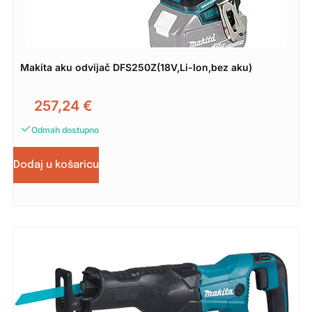
Makita aku odvijač DFS250Z(18V,Li-Ion,bez aku)
257,24
€
Odmah dostupno
Dodaj u košaricu