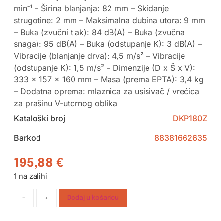
min⁻¹ – Širina blanjanja: 82 mm – Skidanje
strugotine: 2 mm – Maksimalna dubina utora: 9 mm
– Buka (zvučni tlak): 84 dB(A) – Buka (zvučna
snaga): 95 dB(A) – Buka (odstupanje K): 3 dB(A) –
Vibracije (blanjanje drva): 4,5 m/s² – Vibracije
(odstupanje K): 1,5 m/s² – Dimenzije (D x Š x V):
333 x 157 x 160 mm – Masa (prema EPTA): 3,4 kg
– Dodatna oprema: mlaznica za usisivač / vrećica
za prašinu V-utornog oblika
Kataloški broj
DKP180Z
Barkod
88381662635
195,88
€
1 na zalihi
-
+
Dodaj u košaricu