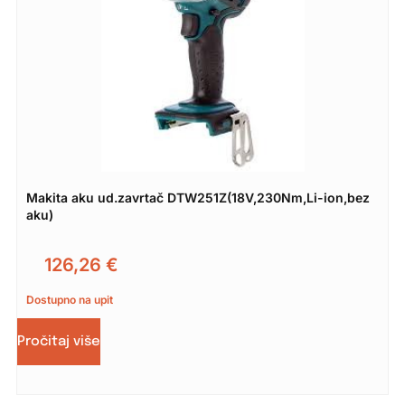
Makita aku ud.zavrtač DTW251Z(18V,230Nm,Li-ion,bez
aku)
126,26
€
Dostupno na upit
Pročitaj više