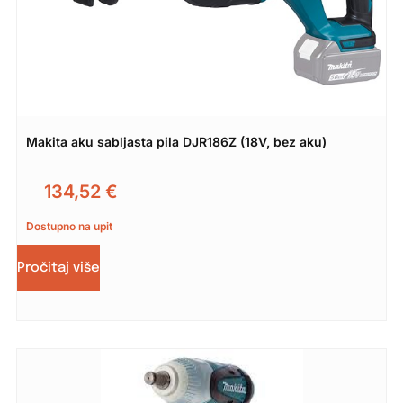
Makita aku sabljasta pila DJR186Z (18V, bez aku)
134,52
€
Dostupno na upit
Pročitaj više