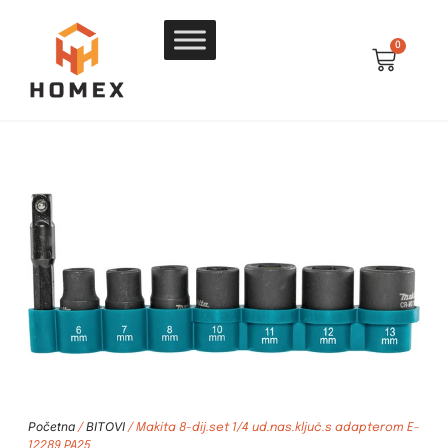
0
Početna
BITOVI
/
/ Makita 8-dij.set 1/4 ud.nas.ključ.s adapterom E-
12289 PA25