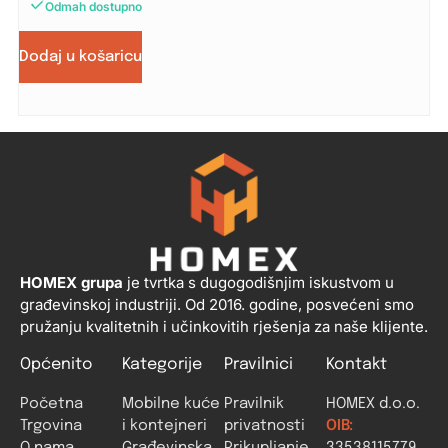
Odmah dostupno
Dodaj u košaricu
HOMEX grupa
je tvrtka s dugogodišnjim iskustvom u
građevinskoj industriji. Od 2016. godine, posvećeni smo
pružanju kvalitetnih i učinkovitih rješenja za naše klijente.
Općenito
Kategorije
Pravilnici
Kontakt
Početna
Mobilne kuće
Pravilnik
HOMEX d.o.o.
Trgovina
i kontejneri
privatnosti
OIB:
O nama
Građevinska
Prikupljanje
33538115779