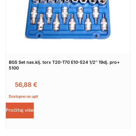
BGS Set nas.klj. torx T20-T70 E10-E24 1/2″ 19dj. pro+
5100
56,88
€
Dostupno na upit
Pročitaj više