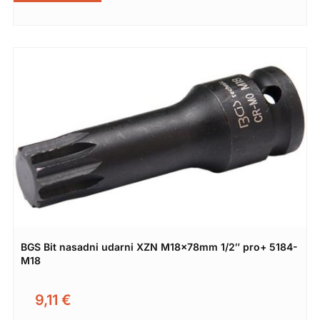
BGS Bit nasadni udarni XZN M18x78mm 1/2″ pro+ 5184-
M18
9,11
€