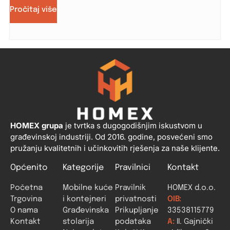
Pročitaj više
HOMEX grupa
je tvrtka s dugogodišnjim iskustvom u
građevinskoj industriji. Od 2016. godine, posvećeni smo
pružanju kvalitetnih i učinkovitih rješenja za naše klijente.
Općenito
Kategorije
Pravilnici
Kontakt
Početna
Mobilne kuće
Pravilnik
HOMEX d.o.o.
Trgovina
i kontejneri
privatnosti
OIB:
O nama
Građevinska
Prikupljanje
33538115779
Kontakt
stolarija
podataka
A:
II. Gajnički