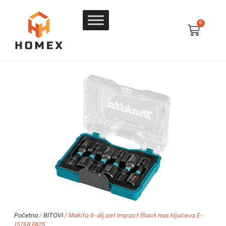
0
Početna
BITOVI
/
/ Makita 6-dij.set Impact Black nas.ključeva E-
15768 PA25