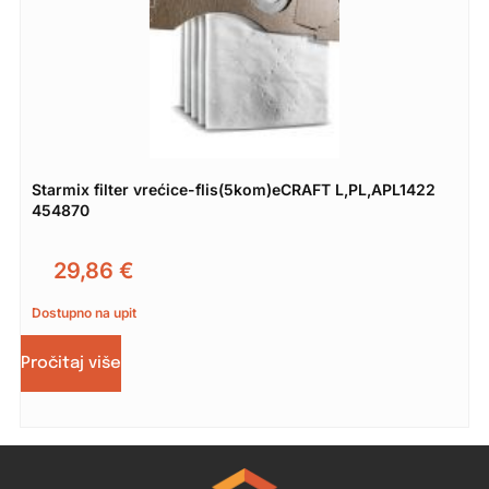
Starmix filter vrećice-flis(5kom)eCRAFT L,PL,APL1422
454870
29,86
€
Dostupno na upit
Pročitaj više