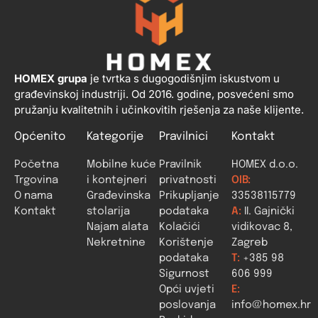
HOMEX grupa
je tvrtka s dugogodišnjim iskustvom u
građevinskoj industriji. Od 2016. godine, posvećeni smo
pružanju kvalitetnih i učinkovitih rješenja za naše klijente.
Općenito
Kategorije
Pravilnici
Kontakt
Početna
Mobilne kuće
Pravilnik
HOMEX d.o.o.
Trgovina
i kontejneri
privatnosti
OIB:
O nama
Građevinska
Prikupljanje
33538115779
Kontakt
stolarija
podataka
A:
II. Gajnički
Najam alata
Kolačići
vidikovac 8,
Nekretnine
Korištenje
Zagreb
podataka
T:
+385 98
Sigurnost
606 999
Opći uvjeti
E:
poslovanja
info@homex.hr