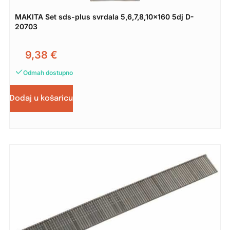
MAKITA Set sds-plus svrdala 5,6,7,8,10×160 5dj D-
20703
9,38
€
Odmah dostupno
Dodaj u košaricu