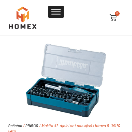
0
Početna
PRIBOR
/
/ Makita 47-djelni set nas.ključ.i bitova B-36170
PA25