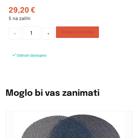
29,20
€
5 na zalihi
Dodaj u košaricu
-
+
Odmah dostupno
Moglo bi vas zanimati