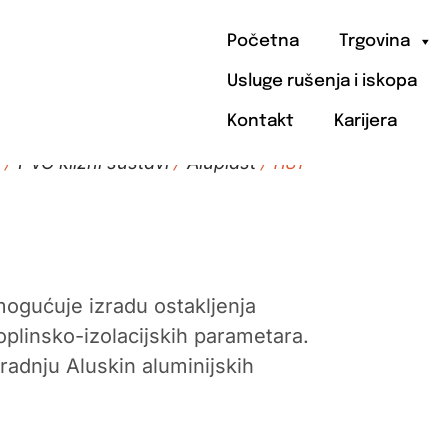
Početna
Trgovina
Usluge rušenja i iskopa
Kontakt
Karijera
i
PVC klizni sustavi
Aluplast
/
/
/ HST
Omogućuje izradu ostakljenja
oplinsko-izolacijskih parametara.
radnju Aluskin aluminijskih