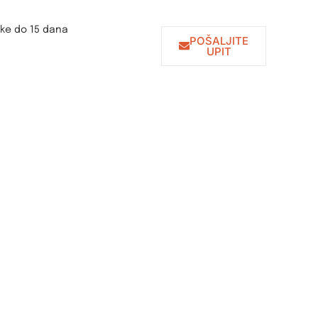
uke do 15 dana
POŠALJITE
UPIT