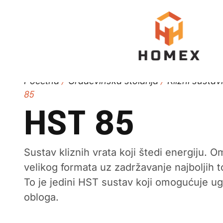
Početna
Građevinska stolarija
Klizni sustav
/
/
85
HST 85
Sustav kliznih vrata koji štedi energiju. 
velikog formata uz zadržavanje najboljih t
To je jedini HST sustav koji omogućuje ug
obloga.