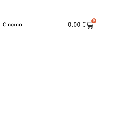
0
0,00
€
O nama