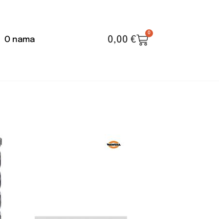
0
0,00
€
O nama