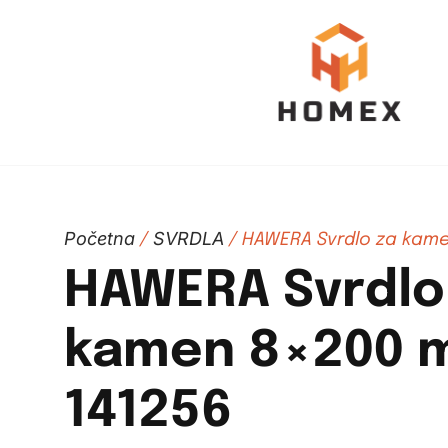
Početna
SVRDLA
/
/ HAWERA Svrdlo za kam
HAWERA Svrdlo
kamen 8×200 
141256