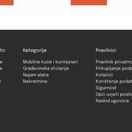
to
Kategorije
Pravilnici
a
Mobilne kuće i kontejneri
Pravilnik privatn
a
Građevinska stolarija
Prikupljanje pod
Najam alata
Kolačići
t
Nekretnine
Korištenje poda
Sigurnost
Opći uvjeti posl
Raskid ugovora