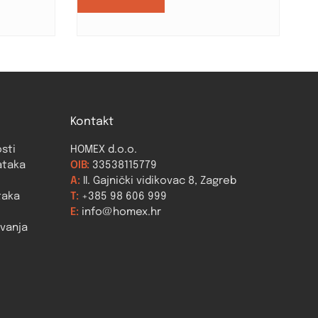
Kontakt
osti
HOMEX d.o.o.
ataka
OIB:
33538115779
A:
II. Gajnički vidikovac 8, Zagreb
taka
T:
+385 98 606 999
E:
info@homex.hr
ovanja