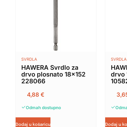
SVRDLA
SVRDLA
HAWERA Svrdlo za
HAWE
drvo plosnato 18×152
drvo
228066
1058
4,88
€
3,6
Odmah dostupno
Odma
Dodaj u košaricu
Dodaj u k