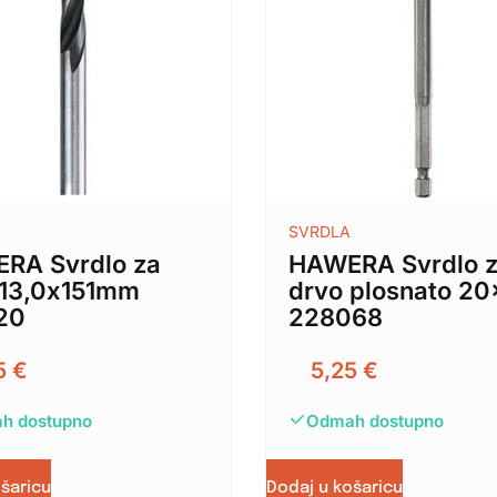
SVRDLA
RA Svrdlo za
HAWERA Svrdlo 
 13,0x151mm
drvo plosnato 20
20
228068
5
€
5,25
€
h dostupno
Odmah dostupno
ošaricu
Dodaj u košaricu