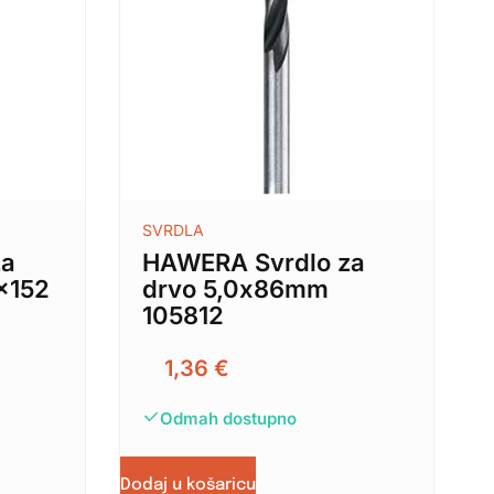
SVRDLA
za
HAWERA Svrdlo za
×152
drvo 5,0x86mm
105812
1,36
€
Odmah dostupno
Dodaj u košaricu