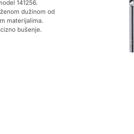
odel 141256.
duženom dužinom od
m materijalima.
ecizno bušenje.