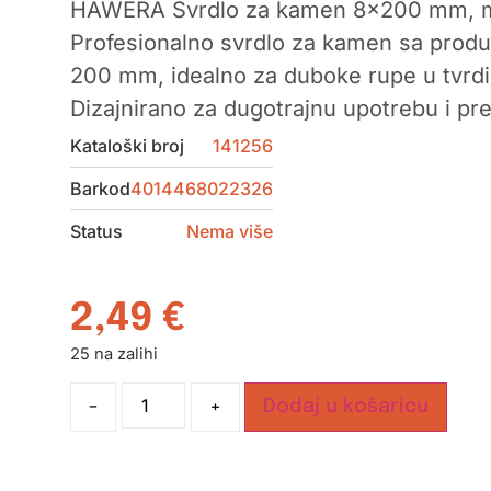
HAWERA Svrdlo za kamen 8×200 mm, m
Profesionalno svrdlo za kamen sa pro
200 mm, idealno za duboke rupe u tvrdi
Dizajnirano za dugotrajnu upotrebu i pr
Kataloški broj
141256
Barkod
4014468022326
Status
Nema više
2,49
€
25 na zalihi
-
+
Dodaj u košaricu