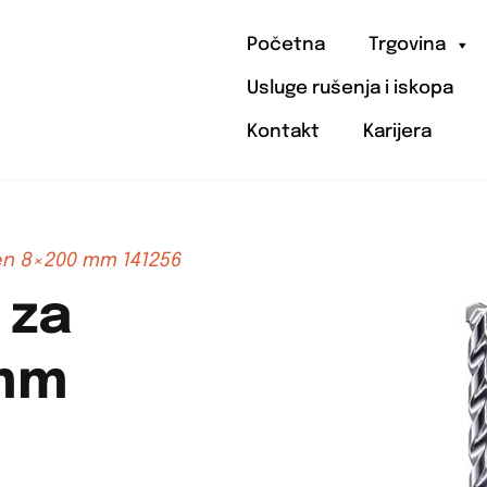
Početna
Trgovina
Usluge rušenja i iskopa
Kontakt
Karijera
en 8×200 mm 141256
 za
mm