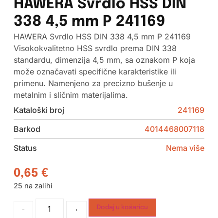
HAWERA Svrdlo HSS DIN
338 4,5 mm P 241169
HAWERA Svrdlo HSS DIN 338 4,5 mm P 241169
Visokokvalitetno HSS svrdlo prema DIN 338
standardu, dimenzija 4,5 mm, sa oznakom P koja
može označavati specifične karakteristike ili
primenu. Namenjeno za precizno bušenje u
metalnim i sličnim materijalima.
Kataloški broj
241169
Barkod
4014468007118
Status
Nema više
0,65
€
25 na zalihi
Dodaj u košaricu
-
+