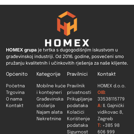
HOMEX grupa
je tvrtka s dugogodišnjim iskustvom u
građevinskoj industriji. Od 2016. godine, posvećeni smo
pružanju kvalitetnih i učinkovitih rješenja za naše klijente.
Općenito
Kategorije
Pravilnici
Kontakt
Početna
Mobilne kuće
Pravilnik
HOMEX d.o.o.
Trgovina
i kontejneri
privatnosti
OIB:
O nama
Građevinska
Prikupljanje
33538115779
Kontakt
stolarija
podataka
A:
II. Gajnički
Najam alata
Kolačići
vidikovac 8,
Nekretnine
Korištenje
Zagreb
podataka
T:
+385 98
Sigurnost
606 999