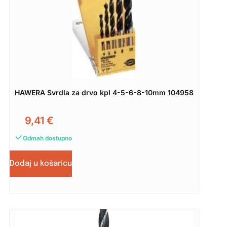
HAWERA Svrdla za drvo kpl 4-5-6-8-10mm 104958
9,41
€
Odmah dostupno
Dodaj u košaricu