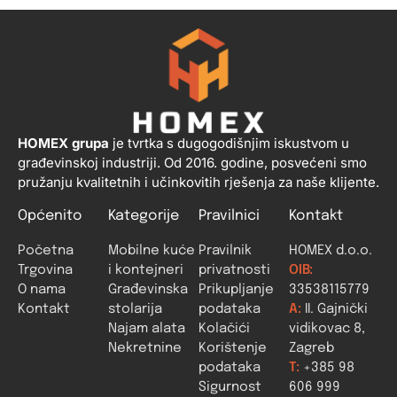
HOMEX grupa
je tvrtka s dugogodišnjim iskustvom u
građevinskoj industriji. Od 2016. godine, posvećeni smo
pružanju kvalitetnih i učinkovitih rješenja za naše klijente.
Općenito
Kategorije
Pravilnici
Kontakt
Početna
Mobilne kuće
Pravilnik
HOMEX d.o.o.
Trgovina
i kontejneri
privatnosti
OIB:
O nama
Građevinska
Prikupljanje
33538115779
Kontakt
stolarija
podataka
A:
II. Gajnički
Najam alata
Kolačići
vidikovac 8,
Nekretnine
Korištenje
Zagreb
podataka
T:
+385 98
Sigurnost
606 999