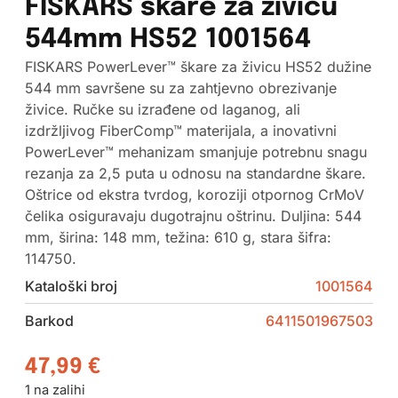
FISKARS škare za živicu
544mm HS52 1001564
FISKARS PowerLever™ škare za živicu HS52 dužine
544 mm savršene su za zahtjevno obrezivanje
živice. Ručke su izrađene od laganog, ali
izdržljivog FiberComp™ materijala, a inovativni
PowerLever™ mehanizam smanjuje potrebnu snagu
rezanja za 2,5 puta u odnosu na standardne škare.
Oštrice od ekstra tvrdog, koroziji otpornog CrMoV
čelika osiguravaju dugotrajnu oštrinu. Duljina: 544
mm, širina: 148 mm, težina: 610 g, stara šifra:
114750.
Kataloški broj
1001564
Barkod
6411501967503
47,99
€
1 na zalihi