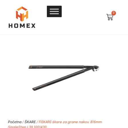
0
Početna
ŠKARE
/
/ FISKARS škare za grane nakov. 816mm
SingleStep L39 1001430