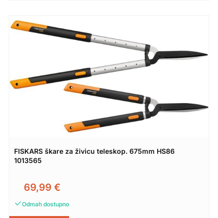
FISKARS škare za živicu teleskop. 675mm HS86
1013565
69,99
€
Odmah dostupno