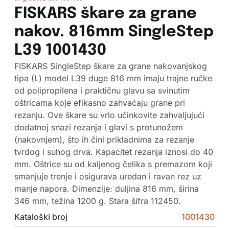
FISKARS škare za grane
nakov. 816mm SingleStep
L39 1001430
FISKARS SingleStep škare za grane nakovanjskog
tipa (L) model L39 duge 816 mm imaju trajne ručke
od polipropilena i praktičnu glavu sa svinutim
oštricama koje efikasno zahvaćaju grane pri
rezanju. Ove škare su vrlo učinkovite zahvaljujući
dodatnoj snazi rezanja i glavi s protunožem
(nakovnjem), što ih čini prikladnima za rezanje
tvrdog i suhog drva. Kapacitet rezanja iznosi do 40
mm. Oštrice su od kaljenog čelika s premazom koji
smanjuje trenje i osigurava uredan i ravan rez uz
manje napora. Dimenzije: duljina 816 mm, širina
346 mm, težina 1200 g. Stara šifra 112450.
Kataloški broj
1001430