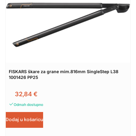
FISKARS škare za grane mim.816mm SingleStep L38
1001426 PP25
32,84
€
Odmah dostupno
Dodaj u košaricu