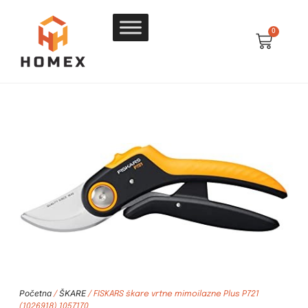
0
Početna
ŠKARE
/
/ FISKARS škare vrtne mimoilazne Plus P721
(1026918) 1057170