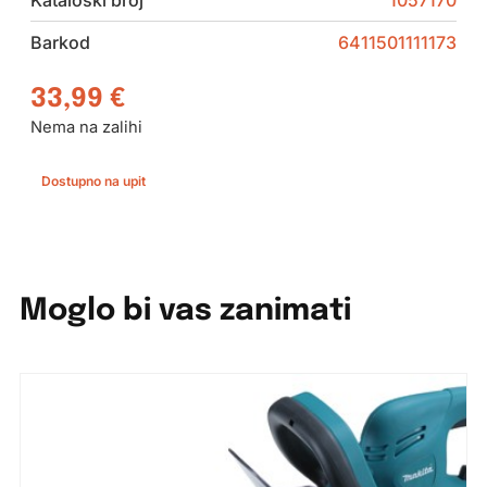
Kataloški broj
1057170
Barkod
6411501111173
33,99
€
Nema na zalihi
Dostupno na upit
Moglo bi vas zanimati