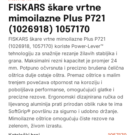
FISKARS škare vrtne
mimoilazne Plus P721
(1026918) 1057170
FISKARS škare vrtne mimoilazne Plus P721
(1026918, 1057170) koriste Power-Lever™
tehnologiju za snažnije rezanje žilavih stabljika i
grana. Maksimalni rezni kapacitet je promjer 24
mm. Potpuno očvrsnuta i precizno brušena čelična
oštrica dulje ostaje oštra. Premaz oštrice s malim
trenjem povećava otpornost na koroziju i
poboljšava performanse, omogućujući glatke i
precizne rezove. Ergonomski dizajnirana ručka od
lijevanog aluminija prati prirodan oblik ruke te ima
SoftGrip® površinu za sigurno i udobno držanje.
Mimoilazne oštrice omogućuju čiste rezove na
zelenom, živom izrastu.