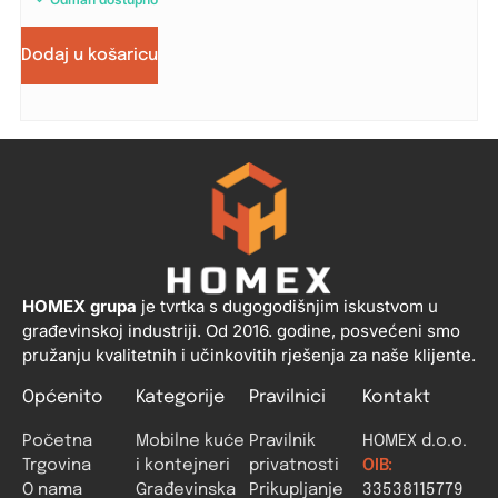
Dodaj u košaricu
HOMEX grupa
je tvrtka s dugogodišnjim iskustvom u
građevinskoj industriji. Od 2016. godine, posvećeni smo
pružanju kvalitetnih i učinkovitih rješenja za naše klijente.
Općenito
Kategorije
Pravilnici
Kontakt
Početna
Mobilne kuće
Pravilnik
HOMEX d.o.o.
Trgovina
i kontejneri
privatnosti
OIB:
O nama
Građevinska
Prikupljanje
33538115779