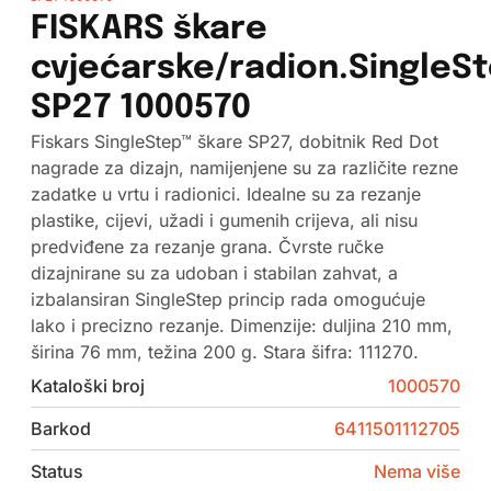
FISKARS škare
cvjećarske/radion.SingleS
SP27 1000570
Fiskars SingleStep™ škare SP27, dobitnik Red Dot
nagrade za dizajn, namijenjene su za različite rezne
zadatke u vrtu i radionici. Idealne su za rezanje
plastike, cijevi, užadi i gumenih crijeva, ali nisu
predviđene za rezanje grana. Čvrste ručke
dizajnirane su za udoban i stabilan zahvat, a
izbalansiran SingleStep princip rada omogućuje
lako i precizno rezanje. Dimenzije: duljina 210 mm,
širina 76 mm, težina 200 g. Stara šifra: 111270.
Kataloški broj
1000570
Barkod
6411501112705
Status
Nema više