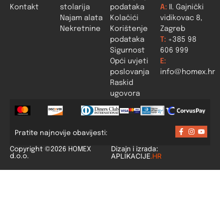
Kontakt
stolarija
podataka
A:
II. Gajnički
Najam alata
Kolačići
vidikovac 8,
Nekretnine
Korištenje
Zagreb
podataka
T:
+385 98
Sigurnost
606 999
Opći uvjeti
E:
poslovanja
info@homex.hr
Raskid
ugovora
Pratite najnovije obavijesti:
Dizajn i izrada:
Copyright ©2026 HOMEX
APLIKACIJE
.HR
d.o.o.