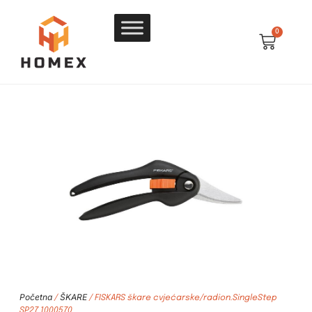
0
Početna
ŠKARE
/
/ FISKARS škare cvjećarske/radion.SingleStep
SP27 1000570