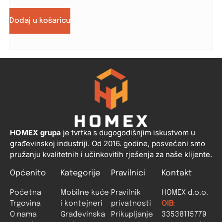
Dodaj u košaricu
HOMEX grupa
je tvrtka s dugogodišnjim iskustvom u
građevinskoj industriji. Od 2016. godine, posvećeni smo
pružanju kvalitetnih i učinkovitih rješenja za naše klijente.
Općenito
Kategorije
Pravilnici
Kontakt
Početna
Mobilne kuće
Pravilnik
HOMEX d.o.o.
Trgovina
i kontejneri
privatnosti
OIB:
O nama
Građevinska
Prikupljanje
33538115779