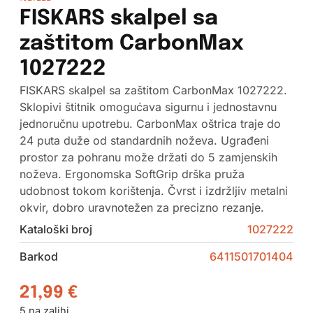
FISKARS skalpel sa
zaštitom CarbonMax
1027222
FISKARS skalpel sa zaštitom CarbonMax 1027222.
Sklopivi štitnik omogućava sigurnu i jednostavnu
jednoručnu upotrebu. CarbonMax oštrica traje do
24 puta duže od standardnih noževa. Ugrađeni
prostor za pohranu može držati do 5 zamjenskih
noževa. Ergonomska SoftGrip drška pruža
udobnost tokom korištenja. Čvrst i izdržljiv metalni
okvir, dobro uravnotežen za precizno rezanje.
Kataloški broj
1027222
Barkod
6411501701404
21,99
€
5 na zalihi