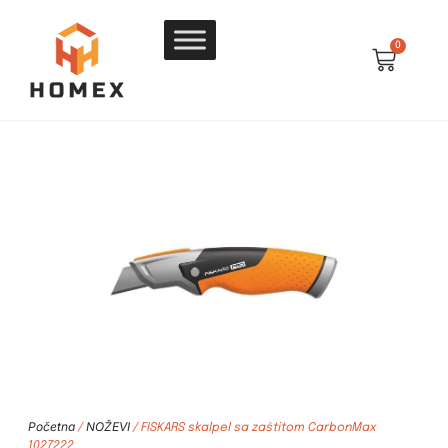
0
Početna
NOŽEVI
/
/ FISKARS skalpel sa zaštitom CarbonMax
1027222