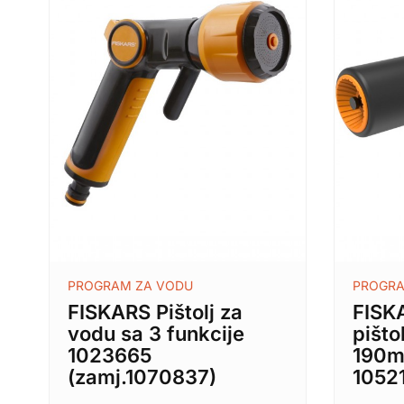
PROGRAM ZA VODU
PROGRA
FISKARS Pištolj za
FISK
vodu sa 3 funkcije
pišto
1023665
190
(zamj.1070837)
1052