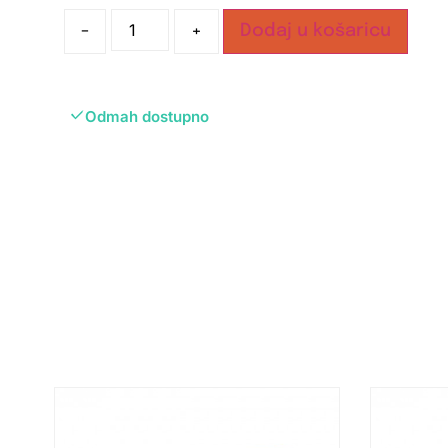
-
+
Dodaj u košaricu
Odmah dostupno