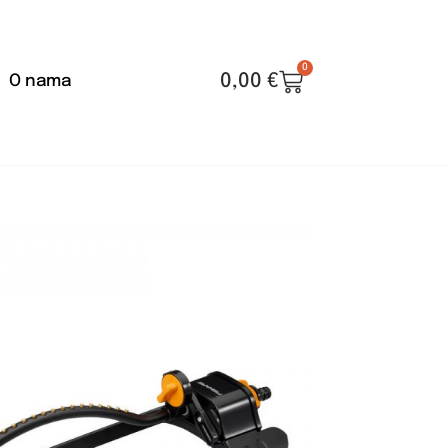
0
0,00
€
O nama