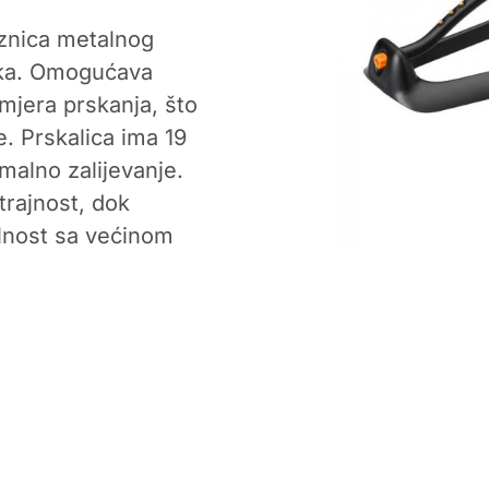
aznica metalnog
jaka. Omogućava
mjera prskanja, što
 Prskalica ima 19
malno zalijevanje.
trajnost, dok
lnost sa većinom