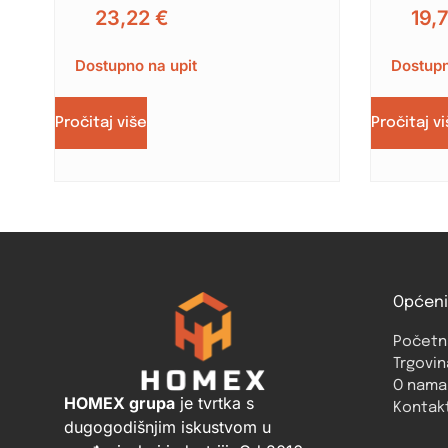
23,22
€
19,
Dostupno na upit
Dostupn
Pročitaj više
Pročitaj v
Općeni
Početn
Trgovin
O nama
HOMEX grupa
je tvrtka s
Kontak
dugogodišnjim iskustvom u