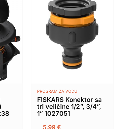
PROGRAM ZA VODU
u
FISKARS Konektor sa
)
tri veličine 1/2”, 3/4”,
238
1” 1027051
5,99
€