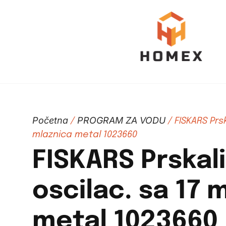
Početna
PROGRAM ZA VODU
/
/ FISKARS Prsk
mlaznica metal 1023660
FISKARS Prskal
oscilac. sa 17 
metal 1023660