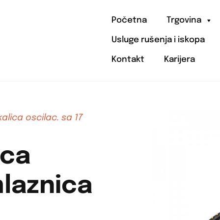
Početna
Trgovina
Usluge rušenja i iskopa
Kontakt
Karijera
alica oscilac. sa 17
ica
mlaznica