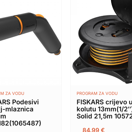
M ZA VODU
PROGRAM ZA VODU
ARS Podesivi
FISKARS crijevo 
lj-mlaznica
kolutu 13mm(1/2″
mm
Solid 21,5m 1057
182(1065487)
84,99
€