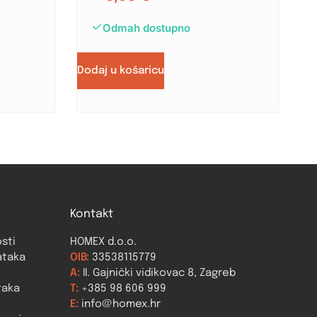
Odmah dostupno
Dodaj u košaricu
Kontakt
osti
HOMEX d.o.o.
ataka
OIB:
33538115779
A:
II. Gajnički vidikovac 8, Zagreb
taka
T:
+385 98 606 999
E:
info@homex.hr