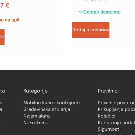
77
€
Odmah dostupno
o na upit
Dodaj u košaricu
iše
to
Kategorije
Pravilnici
a
Mobilne kuće i kontejneri
Pravilnik privatn
a
Građevinska stolarija
Prikupljanje pod
Najam alata
Kolačići
t
Nekretnine
Korištenje poda
Sigurnost