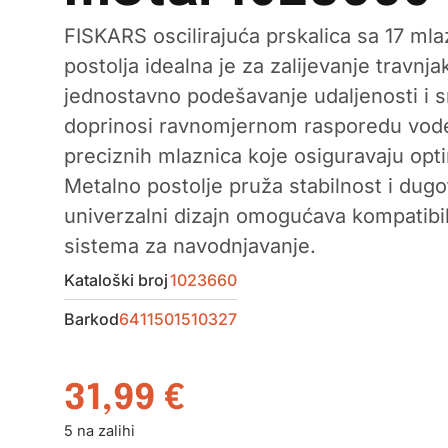
FISKARS oscilirajuća prskalica sa 17 ml
postolja idealna je za zalijevanje travn
jednostavno podešavanje udaljenosti i s
doprinosi ravnomjernom rasporedu vode.
preciznih mlaznica koje osiguravaju opti
Metalno postolje pruža stabilnost i dugo
univerzalni dizajn omogućava kompatibi
sistema za navodnjavanje.
Kataloški broj
1023660
Barkod
6411501510327
31,99
€
5 na zalihi